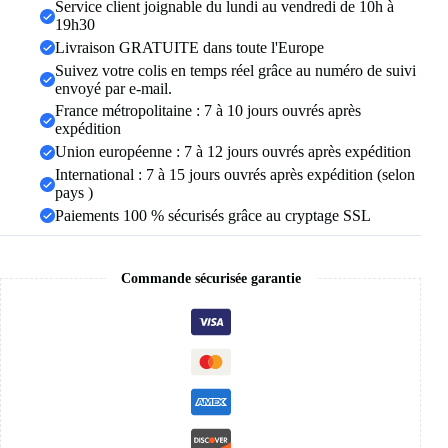
or,
Service client joignable du lundi au vendredi de 10h à
ras
19h30
du
Livraison GRATUITE dans toute l'Europe
cou
Suivez votre colis en temps réel grâce au numéro de suivi
superposé
envoyé par e-mail.
pour
femmes
France métropolitaine : 7 à 10 jours ouvrés après
et
expédition
filles,
Union européenne : 7 à 12 jours ouvrés après expédition
14
International : 7 à 15 jours ouvrés après expédition (selon
"18"
20
pays )
"24"
Paiements 100 % sécurisés grâce au cryptage SSL
Commande sécurisée garantie