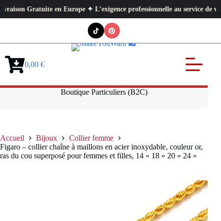
n Gratuite en Europe ✦ L’exigence professionnelle au service de votre qu
Passer
au
contenu
0,00
€
Panier
d’achat
Boutique Particuliers (B2C)
Accueil
Bijoux
Collier femme
Figaro – collier chaîne à maillons en acier inoxydable, couleur or,
ras du cou superposé pour femmes et filles, 14 « 18 » 20 « 24 »