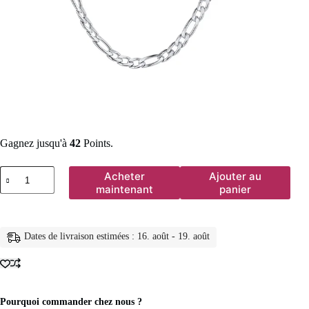
Gagnez jusqu'à
42
Points.
quantité
Acheter
Ajouter au
de
maintenant
panier
Figaro
–
collier
chaîne
Dates de livraison estimées : 16. août - 19. août
à
maillons
en
acier
inoxydable,
couleur
Pourquoi commander chez nous ?