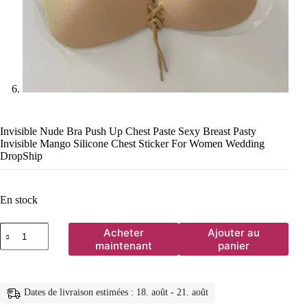
Invisible Nude Bra Push Up Chest Paste Sexy Breast Pasty
Invisible Mango Silicone Chest Sticker For Women Wedding
DropShip
En stock
quantité
Acheter
Ajouter au
de
maintenant
panier
Invisible
Nude
Bra
Push
Dates de livraison estimées : 18. août - 21. août
Up