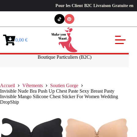
Pour les Client B2C Livraison Gratuite en Europe 
Passer
au
contenu
0,00
€
Panier
d’achat
Boutique Particuliers (B2C)
Accueil
Vêtements
Soutien Gorge
Invisible Nude Bra Push Up Chest Paste Sexy Breast Pasty
Invisible Mango Silicone Chest Sticker For Women Wedding
DropShip