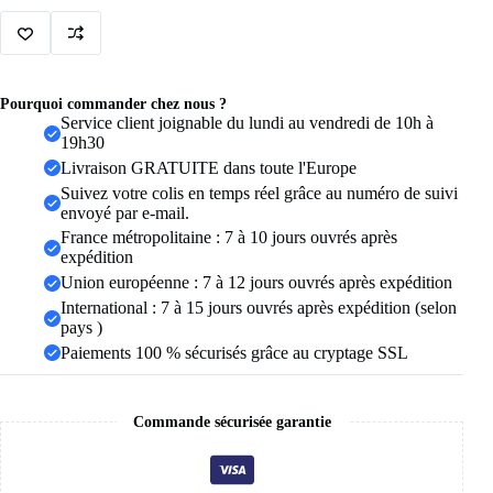
Chest
Paste
Sexy
Breast
Pasty
Invisible
Pourquoi commander chez nous ?
Mango
Service client joignable du lundi au vendredi de 10h à
Silicone
19h30
Chest
Livraison GRATUITE dans toute l'Europe
Sticker
For
Suivez votre colis en temps réel grâce au numéro de suivi
Women
envoyé par e-mail.
Wedding
France métropolitaine : 7 à 10 jours ouvrés après
DropShip
expédition
Union européenne : 7 à 12 jours ouvrés après expédition
International : 7 à 15 jours ouvrés après expédition (selon
pays )
Paiements 100 % sécurisés grâce au cryptage SSL
Commande sécurisée garantie