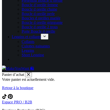
Présentoir Boucle d oreille
Boucle d’oreille femme
Boucle d oreille chaine
Boucle d oreille perle
Boucles d oreilles mariée
Boucle d oreille grimpante
Boucle d oreille 2 trous
Porte Boucle d oreille
Leggins et collants
Collants
Culottes gainantes
Leggins
Short Legging
Panier d’achat
Votre panier est actuellement vide.
Retour à la boutique
Espace PRO / B2B