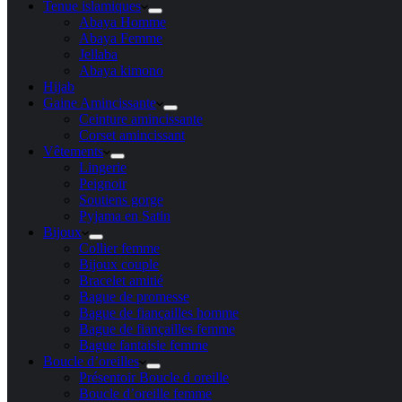
Tenue islamiques
Abaya Homme
Abaya Femme
Jellaba
Abaya kimono
Hijab
Gaine Amincissante
Ceinture amincissante
Corset amincissant
Vêtements
Lingerie
Peignoir
Soutiens gorge
Pyjama en Satin
Bijoux
Collier femme
Bijoux couple
Bracelet amitié
Bague de promesse
Bague de fiançailles homme
Bague de fiançailles femme
Bague fantaisie femme
Boucle d’oreilles
Présentoir Boucle d oreille
Boucle d’oreille femme