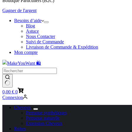
Boutique Particuliers (B2C)
Gagner de l'argent
Besoins d’aide
Blog
Astuce
Nous Contacter
Suivi de Commande
Livraison de Commande & Expédition
Mon compte
Panier
0,00
€
0
d’achat
Connexion
Cheveux
Perruque synthétiques
Perruque naturelle
Extension Cheveux
Robes