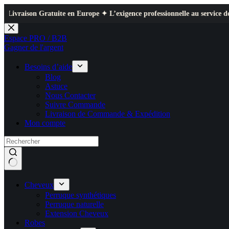
ratuite en Europe ✦ L’exigence professionnelle au service de votre quotid
Passer
au
Espace PRO / B2B
contenu
Gagner de l'argent
Besoins d’aide
Blog
Astuce
Nous Contacter
Suivre Commande
Livraison de Commande & Expédition
Mon compte
Cheveux
Perruque synthétiques
Perruque naturelle
Extension Cheveux
Robes