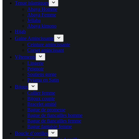
Tenue islamiques
Abaya Homme
Abaya Femme
Jellaba
Abaya kimono
Hijab
Gaine Amincissante
Ceinture amincissante
Corset amincissant
Vêtements
Lingerie
Peignoir
Soutiens gorge
Pyjama en Satin
Bijoux
Collier femme
Bijoux couple
Bracelet amitié
Bague de promesse
Bague de fiançailles homme
Bague de fiançailles femme
Bague fantaisie femme
Boucle d’oreilles