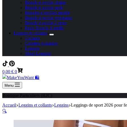
Boucle d oreille chaine
Boucle d oreille perle
Boucles d oreilles mariée
Boucle d oreille grimpante
Boucle d oreille 2 trous
Porte Boucle d oreille
Leggins et collants
Collants
Culottes gainantes
Leggins
Short Legging
Panier
0,00
€
0
d’achat
Menu
Boutique Particuliers (B2C)
Accueil
Leggins et collants
Leggins
Leggings de sport 2026 pour fe
🔍