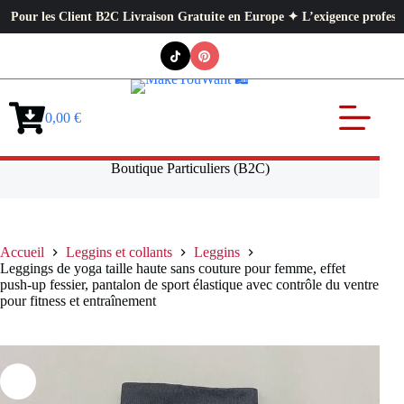
 les Client B2C Livraison Gratuite en Europe ✦ L’exigence professionnelle
Passer
au
contenu
0,00
€
Panier
d’achat
Boutique Particuliers (B2C)
Accueil
Leggins et collants
Leggins
Leggings de yoga taille haute sans couture pour femme, effet
push-up fessier, pantalon de sport élastique avec contrôle du ventre
pour fitness et entraînement