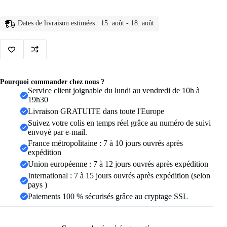
de
yoga
taille
Dates de livraison estimées : 15. août - 18. août
haute
sans
couture
pour
femme,
effet
push-
Pourquoi commander chez nous ?
up
Service client joignable du lundi au vendredi de 10h à
fessier,
19h30
pantalon
Livraison GRATUITE dans toute l'Europe
de
sport
Suivez votre colis en temps réel grâce au numéro de suivi
élastique
envoyé par e-mail.
avec
France métropolitaine : 7 à 10 jours ouvrés après
contrôle
expédition
du
Union européenne : 7 à 12 jours ouvrés après expédition
ventre
pour
International : 7 à 15 jours ouvrés après expédition (selon
fitness
pays )
et
Paiements 100 % sécurisés grâce au cryptage SSL
entraînement