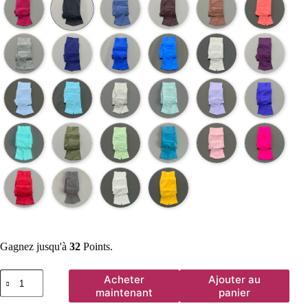
Gagnez jusqu'à
32
Points.
quantité
Acheter
Ajouter au
de
maintenant
panier
Leggings