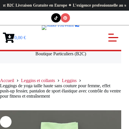
son Gratuite en Europe ✦ L’exigence professionnelle au service de votre q
Passer
au
contenu
0,00
€
Panier
d’achat
Boutique Particuliers (B2C)
Accueil
Leggins et collants
Leggins
Leggings de yoga taille haute sans couture pour femme, effet
push-up fessier, pantalon de sport élastique avec contrôle du ventre
pour fitness et entraînement