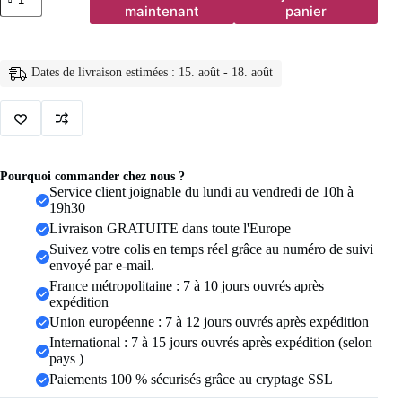
de
maintenant
panier
Leggings
de
yoga
taille
Dates de livraison estimées : 15. août - 18. août
haute
sans
couture
pour
femme,
effet
push-
Pourquoi commander chez nous ?
up
Service client joignable du lundi au vendredi de 10h à
fessier,
19h30
pantalon
Livraison GRATUITE dans toute l'Europe
de
sport
Suivez votre colis en temps réel grâce au numéro de suivi
élastique
envoyé par e-mail.
avec
France métropolitaine : 7 à 10 jours ouvrés après
contrôle
expédition
du
Union européenne : 7 à 12 jours ouvrés après expédition
ventre
pour
International : 7 à 15 jours ouvrés après expédition (selon
fitness
pays )
et
Paiements 100 % sécurisés grâce au cryptage SSL
entraînement