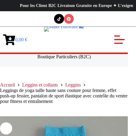
Pour les Client B2C Livraison Gratuite en Europe ✦ L’exigence profe
Passer
au
contenu
0,00
€
Panier
d’achat
Boutique Particuliers (B2C)
Accueil
Leggins et collants
Leggins
Leggings de yoga taille haute sans couture pour femme, effet
push-up fessier, pantalon de sport élastique avec contrôle du ventre
pour fitness et entraînement