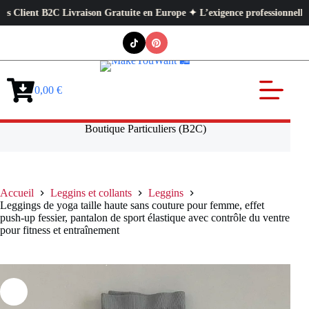
ient B2C Livraison Gratuite en Europe ✦ L’exigence professionnelle au ser
Passer
au
contenu
0,00
€
Panier
d’achat
Boutique Particuliers (B2C)
Accueil
Leggins et collants
Leggins
Leggings de yoga taille haute sans couture pour femme, effet
push-up fessier, pantalon de sport élastique avec contrôle du ventre
pour fitness et entraînement