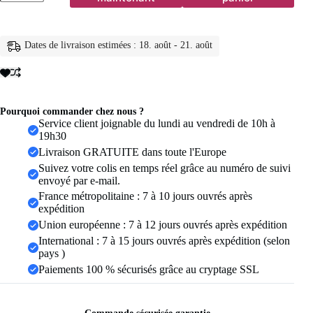
Leggings
de
yoga
taille
Dates de livraison estimées : 18. août - 21. août
haute
sans
couture
pour
femme,
effet
Pourquoi commander chez nous ?
push-
Service client joignable du lundi au vendredi de 10h à
up
19h30
fessier,
Livraison GRATUITE dans toute l'Europe
pantalon
Suivez votre colis en temps réel grâce au numéro de suivi
de
envoyé par e-mail.
sport
élastique
France métropolitaine : 7 à 10 jours ouvrés après
avec
expédition
contrôle
Union européenne : 7 à 12 jours ouvrés après expédition
du
International : 7 à 15 jours ouvrés après expédition (selon
ventre
pour
pays )
fitness
Paiements 100 % sécurisés grâce au cryptage SSL
et
entraînement