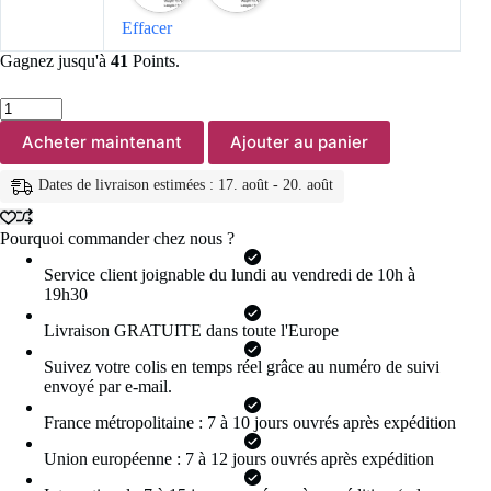
Effacer
Gagnez jusqu'à
41
Points.
quantité
de
Acheter maintenant
Ajouter au panier
Lucktune
bracelet
chaine
Dates de livraison estimées : 17. août - 20. août
argent
homme
bracelet
Pourquoi commander chez nous ?
aciers
inoxydables
Service client joignable du lundi au vendredi de 10h à
figaro
19h30
Figaro
chaîne
Livraison GRATUITE dans toute l'Europe
Bracelet
pour
Suivez votre colis en temps réel grâce au numéro de suivi
hommes
envoyé par e-mail.
femmes
acier
France métropolitaine : 7 à 10 jours ouvrés après expédition
inoxydable
Union européenne : 7 à 12 jours ouvrés après expédition
largeur
3-