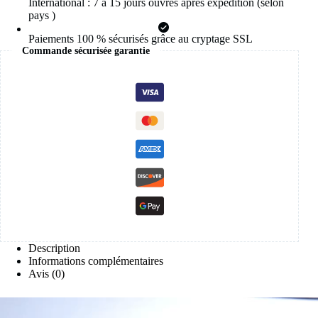
International : 7 à 15 jours ouvrés après expédition (selon
10
pays )
MM
Bracelets
Paiements 100 % sécurisés grâce au cryptage SSL
Punk
Commande sécurisée garantie
bijoux
Couple
cadeau
Pulsera
Hombre
nouveau
Description
Informations complémentaires
Avis (0)