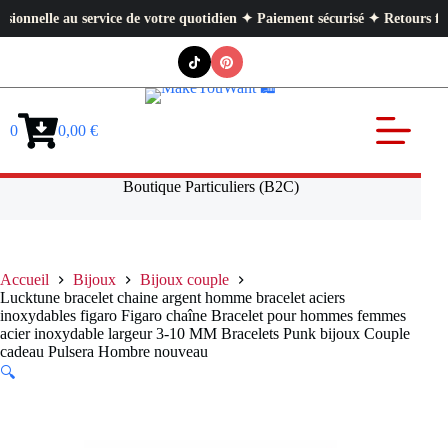
lle au service de votre quotidien ✦ Paiement sécurisé ✦ Retours faciles
Passer
au
contenu
0
0,00
€
Panier
d’achat
Boutique Particuliers (B2C)
Accueil
Bijoux
Bijoux couple
Lucktune bracelet chaine argent homme bracelet aciers
inoxydables figaro Figaro chaîne Bracelet pour hommes femmes
acier inoxydable largeur 3-10 MM Bracelets Punk bijoux Couple
cadeau Pulsera Hombre nouveau
🔍