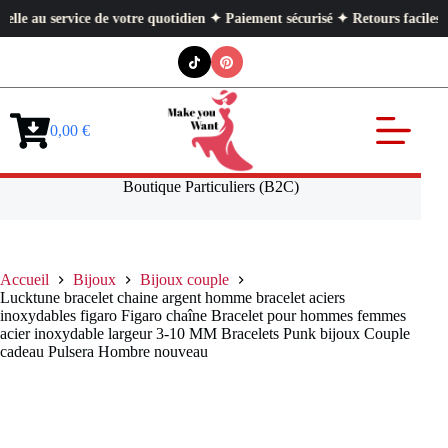
au service de votre quotidien ✦ Paiement sécurisé ✦ Retours faciles
Passer
au
contenu
0,00
€
Panier
d’achat
Boutique Particuliers (B2C)
Accueil
Bijoux
Bijoux couple
Lucktune bracelet chaine argent homme bracelet aciers
inoxydables figaro Figaro chaîne Bracelet pour hommes femmes
acier inoxydable largeur 3-10 MM Bracelets Punk bijoux Couple
cadeau Pulsera Hombre nouveau