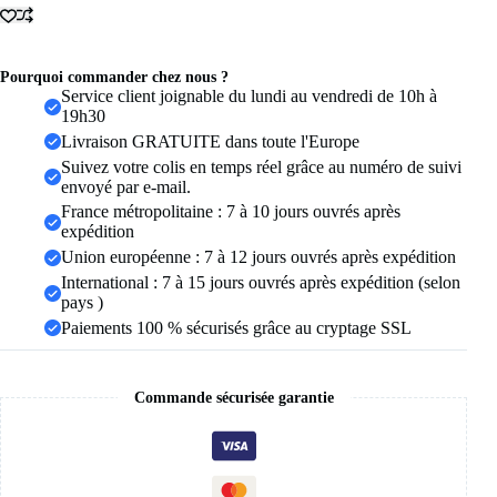
aciers
inoxydables
figaro
Figaro
Pourquoi commander chez nous ?
chaîne
Service client joignable du lundi au vendredi de 10h à
Bracelet
19h30
pour
Livraison GRATUITE dans toute l'Europe
hommes
Suivez votre colis en temps réel grâce au numéro de suivi
femmes
envoyé par e-mail.
acier
inoxydable
France métropolitaine : 7 à 10 jours ouvrés après
largeur
expédition
3-
Union européenne : 7 à 12 jours ouvrés après expédition
10
International : 7 à 15 jours ouvrés après expédition (selon
MM
Bracelets
pays )
Punk
Paiements 100 % sécurisés grâce au cryptage SSL
bijoux
Couple
cadeau
Pulsera
Commande sécurisée garantie
Hombre
nouveau