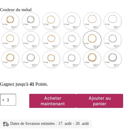
Couleur du métal
Gagnez jusqu'à
41
Points.
quantité
Acheter
Ajouter au
de
maintenant
panier
Lucktune
bracelet
chaine
argent
Dates de livraison estimées : 17. août - 20. août
homme
bracelet