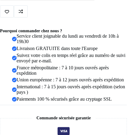
bracelet
aciers
inoxydables
figaro
Figaro
chaîne
Pourquoi commander chez nous ?
Bracelet
Service client joignable du lundi au vendredi de 10h à
pour
19h30
hommes
Livraison GRATUITE dans toute l'Europe
femmes
acier
Suivez votre colis en temps réel grâce au numéro de suivi
inoxydable
envoyé par e-mail.
largeur
France métropolitaine : 7 à 10 jours ouvrés après
3-
expédition
10
Union européenne : 7 à 12 jours ouvrés après expédition
MM
Bracelets
International : 7 à 15 jours ouvrés après expédition (selon
Punk
pays )
bijoux
Paiements 100 % sécurisés grâce au cryptage SSL
Couple
cadeau
Pulsera
Hombre
Commande sécurisée garantie
nouveau