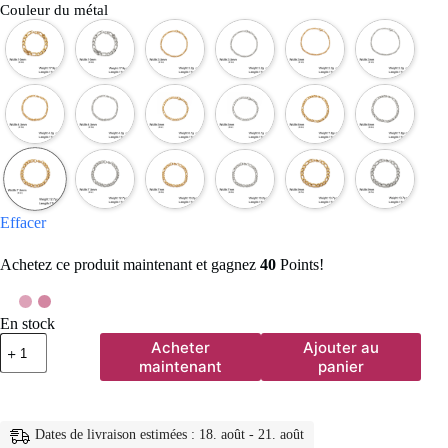
Couleur du métal
Effacer
Achetez ce produit maintenant et gagnez
40
Points!
En stock
quantité
Acheter
Ajouter au
de
maintenant
panier
Lucktune
bracelet
chaine
argent
Dates de livraison estimées : 18. août - 21. août
homme