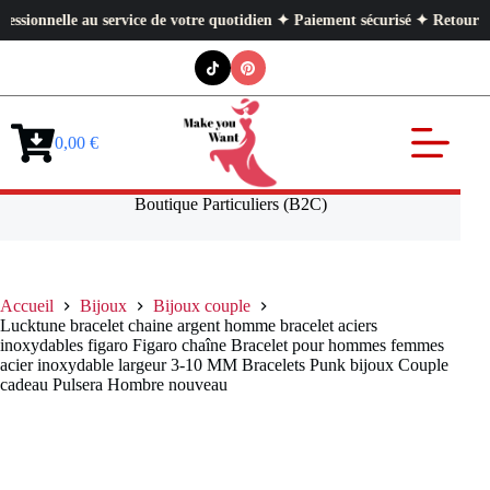
nnelle au service de votre quotidien ✦ Paiement sécurisé ✦ Retours facile
Passer
au
contenu
0,00
€
Panier
d’achat
Boutique Particuliers (B2C)
Accueil
Bijoux
Bijoux couple
Lucktune bracelet chaine argent homme bracelet aciers
inoxydables figaro Figaro chaîne Bracelet pour hommes femmes
acier inoxydable largeur 3-10 MM Bracelets Punk bijoux Couple
cadeau Pulsera Hombre nouveau