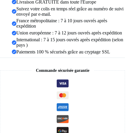
Livraison GRATUITE dans toute l'Europe
croix
Suivez votre colis en temps réel grâce au numéro de suivi
amulette
envoyé par e-mail.
égyptienne
collier
France métropolitaine : 7 à 10 jours ouvrés après
en
expédition
acier
Union européenne : 7 à 12 jours ouvrés après expédition
inoxydable
International : 7 à 15 jours ouvrés après expédition (selon
clé
de
pays )
la
Paiements 100 % sécurisés grâce au cryptage SSL
vie
symbole
Crucifix
pendentif
Commande sécurisée garantie
collier
femmes