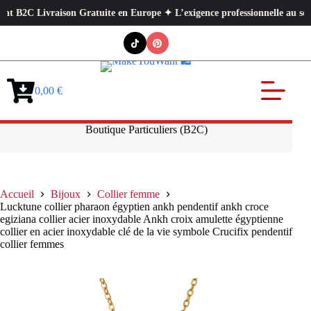
Livraison Gratuite en Europe ✦ L’exigence professionnelle au service de v
Passer
au
contenu
0,00
€
Panier
d’achat
Boutique Particuliers (B2C)
Accueil
Bijoux
Collier femme
Lucktune collier pharaon égyptien ankh pendentif ankh croce
egiziana collier acier inoxydable Ankh croix amulette égyptienne
collier en acier inoxydable clé de la vie symbole Crucifix pendentif
collier femmes