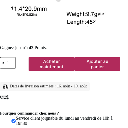
Gagnez jusqu'à
42
Points.
quantité
Acheter
Ajouter au
de
maintenant
panier
Lucktune
collier
pharaon
égyptien
Dates de livraison estimées : 16. août - 19. août
ankh
pendentif
ankh
croce
egiziana
collier
Pourquoi commander chez nous ?
acier
Service client joignable du lundi au vendredi de 10h à
inoxydable
19h30
Ankh