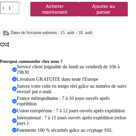
quantité
Acheter
Ajouter au
de
maintenant
panier
Mode
irrégulière
perle
boucles
Dates de livraison estimées : 15. août - 18. août
d'oreilles
femme
2025
à
la
mode
Pourquoi commander chez nous ?
rétro
Service client joignable du lundi au vendredi de 10h à
couleur
19h30
or
Livraison GRATUITE dans toute l'Europe
simulé
Suivez votre colis en temps réel grâce au numéro de suivi
perle
envoyé par e-mail.
boucles
d'oreilles
France métropolitaine : 7 à 10 jours ouvrés après
pour
expédition
les
Union européenne : 7 à 12 jours ouvrés après expédition
femmes
International : 7 à 15 jours ouvrés après expédition (selon
bijoux
de
pays )
mariage
Paiements 100 % sécurisés grâce au cryptage SSL