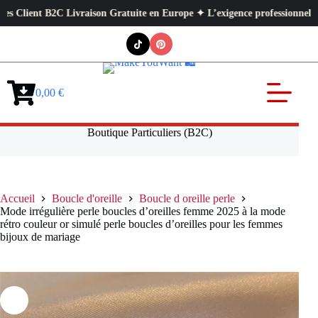
ent B2C Livraison Gratuite en Europe ✦ L’exigence professionnelle au ser
Passer
au
contenu
0,00
€
Panier
d’achat
Boutique Particuliers (B2C)
Accueil
Boucle d'oreille
Boucle d oreille perle
Mode irrégulière perle boucles d’oreilles femme 2025 à la mode
rétro couleur or simulé perle boucles d’oreilles pour les femmes
bijoux de mariage