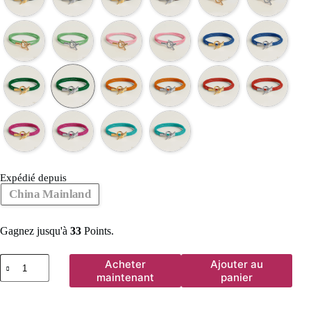
Expédié depuis
China Mainland
Gagnez jusqu'à
33
Points.
quantité
Acheter
Ajouter au
de
maintenant
panier
MOONLIGHT
classique
en