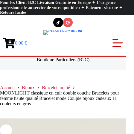
Pour les Client B2C Livraison Gratuite en Europe ✦ L’exigence
professionnelle au service de votre quotidien ✦ Paiement sécurisé ✦
Retours faciles
Passer
au
contenu
0,00
€
Panier
d’achat
Boutique Particuliers (B2C)
Accueil
Bijoux
Bracelet amitié
MOONLIGHT classique en cuir double couche Bracelets pour
femme haute qualité Bracelet mode Couple bijoux cadeaux 11
couleurs en gros