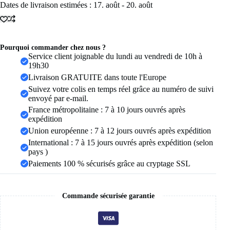
Dates de livraison estimées : 17. août - 20. août
cuir
double
couche
Bracelets
pour
Pourquoi commander chez nous ?
femme
Service client joignable du lundi au vendredi de 10h à
haute
19h30
qualité
Bracelet
Livraison GRATUITE dans toute l'Europe
mode
Suivez votre colis en temps réel grâce au numéro de suivi
Couple
envoyé par e-mail.
bijoux
France métropolitaine : 7 à 10 jours ouvrés après
cadeaux
11
expédition
couleurs
Union européenne : 7 à 12 jours ouvrés après expédition
en
International : 7 à 15 jours ouvrés après expédition (selon
gros
pays )
Paiements 100 % sécurisés grâce au cryptage SSL
Commande sécurisée garantie