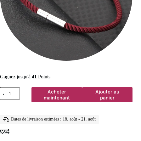
Gagnez jusqu'à
41
Points.
quantité
Acheter
Ajouter au
de
maintenant
panier
Nouveau
bracelet
porte-
bonheur
Dates de livraison estimées : 18. août - 21. août
en
cordon
7
couleurs