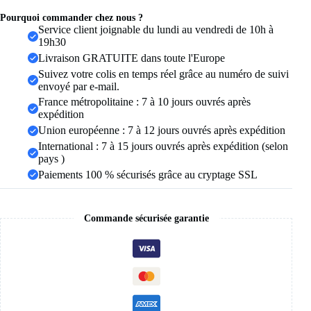
pour
hommes
Pourquoi commander chez nous ?
et
Service client joignable du lundi au vendredi de 10h à
femmes,
19h30
tissu
Livraison GRATUITE dans toute l'Europe
de
Suivez votre colis en temps réel grâce au numéro de suivi
qualité
envoyé par e-mail.
A,
cordon
France métropolitaine : 7 à 10 jours ouvrés après
fin
expédition
de
Union européenne : 7 à 12 jours ouvrés après expédition
3
International : 7 à 15 jours ouvrés après expédition (selon
mm,
bracelet
pays )
cadeau
Paiements 100 % sécurisés grâce au cryptage SSL
de
mariage,
bracelet
d'amitié,
Commande sécurisée garantie
Pulsera
Roja