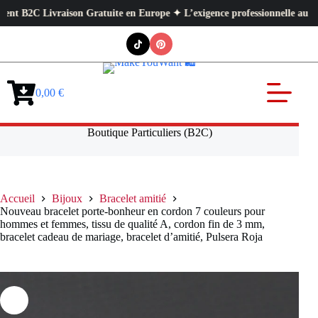
ivraison Gratuite en Europe ✦ L’exigence professionnelle au service de vo
Passer
au
contenu
0,00
€
Panier
d’achat
Boutique Particuliers (B2C)
Accueil
Bijoux
Bracelet amitié
Nouveau bracelet porte-bonheur en cordon 7 couleurs pour
hommes et femmes, tissu de qualité A, cordon fin de 3 mm,
bracelet cadeau de mariage, bracelet d’amitié, Pulsera Roja