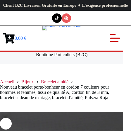
t B2C Livraison Gratuite en Europe ✦ L’exigence professionnelle au servic
Passer
au
contenu
0,00
€
Panier
d’achat
Boutique Particuliers (B2C)
Accueil
Bijoux
Bracelet amitié
Nouveau bracelet porte-bonheur en cordon 7 couleurs pour
hommes et femmes, tissu de qualité A, cordon fin de 3 mm,
bracelet cadeau de mariage, bracelet d’amitié, Pulsera Roja