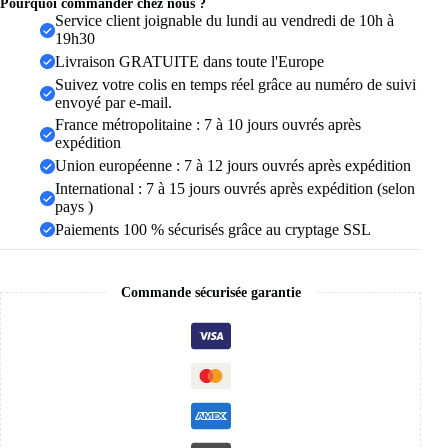
hommes
Pourquoi commander chez nous ?
et
Service client joignable du lundi au vendredi de 10h à
femmes,
19h30
tissu
Livraison GRATUITE dans toute l'Europe
de
Suivez votre colis en temps réel grâce au numéro de suivi
qualité
envoyé par e-mail.
A,
cordon
France métropolitaine : 7 à 10 jours ouvrés après
fin
expédition
de
Union européenne : 7 à 12 jours ouvrés après expédition
3
International : 7 à 15 jours ouvrés après expédition (selon
mm,
bracelet
pays )
cadeau
Paiements 100 % sécurisés grâce au cryptage SSL
de
mariage,
bracelet
d'amitié,
Commande sécurisée garantie
Pulsera
Roja