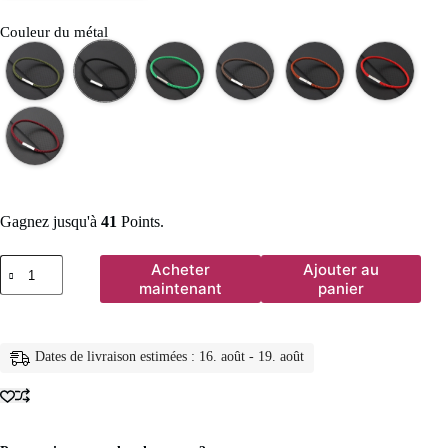
Couleur du métal
Gagnez jusqu'à
41
Points.
quantité
Acheter
Ajouter au
de
maintenant
panier
Nouveau
bracelet
porte-
bonheur
Dates de livraison estimées : 16. août - 19. août
en
cordon
7
couleurs
pour