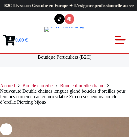
Livraison Gratuite en Europe ✦ L’exigence professionnelle au service de v
Passer
au
contenu
0,00
€
Panier
d’achat
Boutique Particuliers (B2C)
Accueil
Boucle d'oreille
Boucle d oreille chaine
Nouveauté Double chaînes longues gland boucles d’oreilles pour
femmes coréen en acier inoxydable Zircon suspendus boucle
d’oreille Piercing bijoux