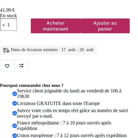
41,99
€
En stock
quantité
Acheter
Ajouter au
de
maintenant
panier
Nouveauté
Double
chaînes
longues
Dates de livraison estimées : 17. août - 20. août
gland
boucles
d'oreilles
pour
femmes
coréen
en
Pourquoi commander chez nous ?
acier
Service client joignable du lundi au vendredi de 10h à
inoxydable
19h30
Zircon
Livraison GRATUITE dans toute l'Europe
suspendus
boucle
Suivez votre colis en temps réel grâce au numéro de suivi
d'oreille
envoyé par e-mail.
Piercing
France métropolitaine : 7 à 10 jours ouvrés après
bijoux
expédition
Union européenne : 7 à 12 jours ouvrés après expédition