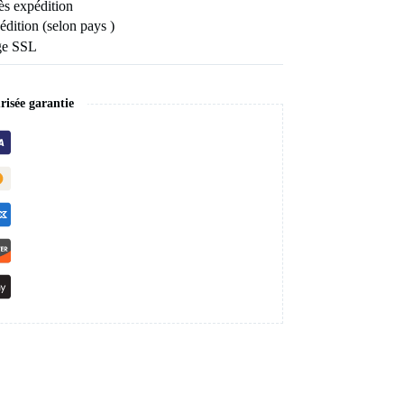
ès expédition
édition (selon pays )
age SSL
isée garantie