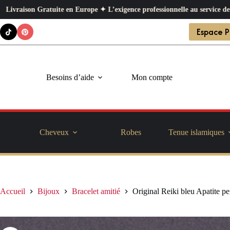
 en Europe ✦ L’exigence professionnelle au service de votre quotidien ✦ 
Passer
Espace P
au
contenu
Besoins d’aide
Mon compte
Cheveux
Robes
Tenue islamiques
Accueil
Bijoux
Bracelet amitié
Original Reiki bleu Apatite pe