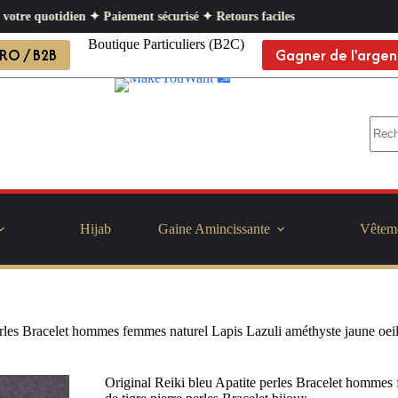
Paiement sécurisé ✦ Retours faciles
Boutique Particuliers (B2C)
RO / B2B
Gagner de l'argen
Hijab
Gaine Amincissante
Vêtem
rles Bracelet hommes femmes naturel Lapis Lazuli améthyste jaune oeil d
Original Reiki bleu Apatite perles Bracelet hommes 