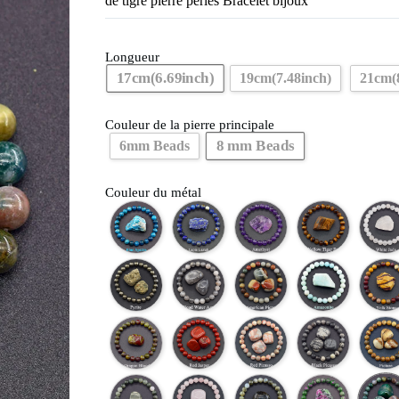
de tigre pierre perles Bracelet bijoux
Longueur
17cm(6.69inch)
19cm(7.48inch)
21cm(
Couleur de la pierre principale
8 mm Beads
6mm Beads
Couleur du métal