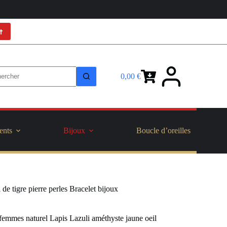
t
0,00
€
Panier
d’achat
ents
Bijoux
Boucle d’oreilles
e tigre pierre perles Bracelet bijoux
femmes naturel Lapis Lazuli améthyste jaune oeil