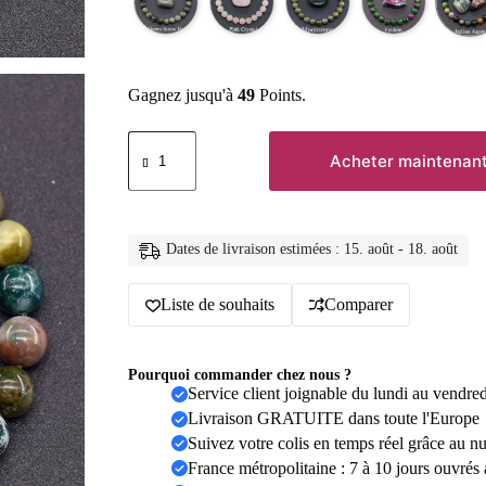
Gagnez jusqu'à
49
Points.
quantité
de
Acheter maintenan
Original
Reiki
bleu
Apatite
perles
Dates de livraison estimées : 15. août - 18. août
Bracelet
hommes
Liste de souhaits
Comparer
femmes
naturel
Lapis
Lazuli
Pourquoi commander chez nous ?
améthyste
Service client joignable du lundi au vendre
jaune
oeil
Livraison GRATUITE dans toute l'Europe
de
Suivez votre colis en temps réel grâce au n
tigre
France métropolitaine : 7 à 10 jours ouvrés
pierre