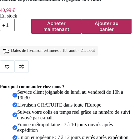
40,99
€
En stock
quantité
Acheter
Ajouter au
de
maintenant
panier
Original
Reiki
bleu
Apatite
Dates de livraison estimées : 18. août - 21. août
perles
Bracelet
hommes
femmes
naturel
Lapis
Lazuli
Pourquoi commander chez nous ?
améthyste
Service client joignable du lundi au vendredi de 10h à
jaune
19h30
oeil
Livraison GRATUITE dans toute l'Europe
de
tigre
Suivez votre colis en temps réel grâce au numéro de suivi
pierre
envoyé par e-mail.
perles
France métropolitaine : 7 à 10 jours ouvrés après
Bracelet
expédition
bijoux
Union européenne : 7 à 12 jours ouvrés après expédition