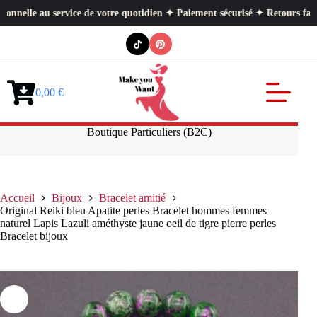
 au service de votre quotidien ✦ Paiement sécurisé ✦ Retours faciles
Passer
au
contenu
0,00
€
Panier
d’achat
Boutique Particuliers (B2C)
Accueil
Bijoux
Bracelet amitié
Original Reiki bleu Apatite perles Bracelet hommes femmes
naturel Lapis Lazuli améthyste jaune oeil de tigre pierre perles
Bracelet bijoux