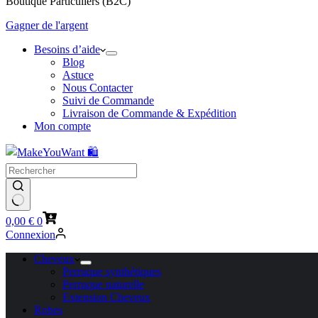
Boutique Particuliers (B2C)
Gagner de l'argent
Besoins d’aide
Blog
Astuce
Nous Contacter
Suivi de Commande
Livraison de Commande & Expédition
Mon compte
Panier
0,00
€
0
d’achat
Connexion
Cheveux
Perruque synthétiques
Perruque naturelle
Extension Cheveux
Robes