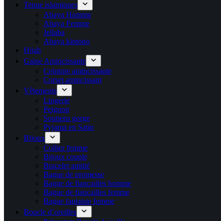
Tenue islamiques
Abaya Homme
Abaya Femme
Jellaba
Abaya kimono
Hijab
Gaine Amincissante
Ceinture amincissante
Corset amincissant
Vêtements
Lingerie
Peignoir
Soutiens gorge
Pyjama en Satin
Bijoux
Collier femme
Bijoux couple
Bracelet amitié
Bague de promesse
Bague de fiançailles homme
Bague de fiançailles femme
Bague fantaisie femme
Boucle d’oreilles