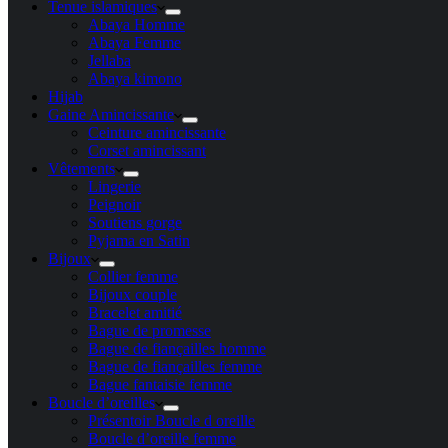
Tenue islamiques
Abaya Homme
Abaya Femme
Jellaba
Abaya kimono
Hijab
Gaine Amincissante
Ceinture amincissante
Corset amincissant
Vêtements
Lingerie
Peignoir
Soutiens gorge
Pyjama en Satin
Bijoux
Collier femme
Bijoux couple
Bracelet amitié
Bague de promesse
Bague de fiançailles homme
Bague de fiançailles femme
Bague fantaisie femme
Boucle d’oreilles
Présentoir Boucle d oreille
Boucle d’oreille femme