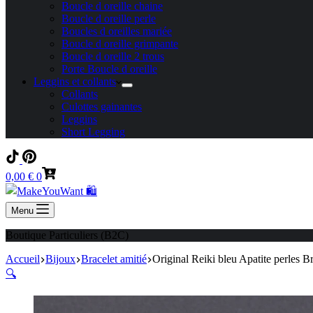
Boucle d oreille chaine
Boucle d oreille perle
Boucles d oreilles mariée
Boucle d oreille grimpante
Boucle d oreille 2 trous
Porte Boucle d oreille
Leggins et collants
Collants
Culottes gainantes
Leggins
Short Legging
Panier
0,00
€
0
d’achat
Menu
Boutique Particuliers (B2C)
Accueil
Bijoux
Bracelet amitié
Original Reiki bleu Apatite perles B
🔍