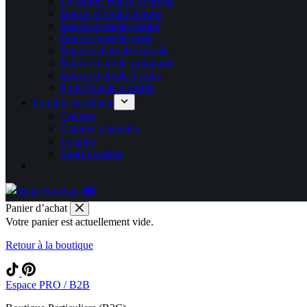
Présentoir Boucle d oreille
Boucle d’oreille femme
Boucle d oreille chaine
Boucle d oreille perle
Boucles d oreilles mariée
Boucle d oreille grimpante
Boucle d oreille 2 trous
Porte Boucle d oreille
Leggins et collants
Collants
Culottes gainantes
Leggins
Short Legging
Panier d’achat
Votre panier est actuellement vide.
Retour à la boutique
Espace PRO / B2B