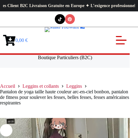
 B2C Livraison Gratuite en Europe ✦ L’exigence professionnelle au service
Passer
au
contenu
0,00
€
Panier
d’achat
Boutique Particuliers (B2C)
Accueil
Leggins et collants
Leggins
Pantalon de yoga taille haute couleur arc-en-ciel bonbon, pantalon
de fitness pour soulever les fesses, belles fesses, fesses américaines
respirantes