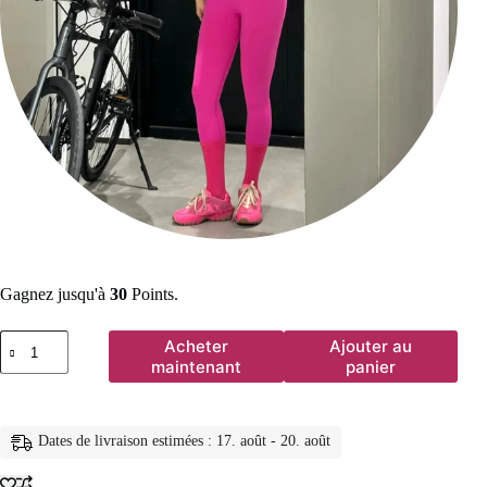
Gagnez jusqu'à
30
Points.
quantité
Acheter
Ajouter au
de
maintenant
panier
Pantalon
de
yoga
taille
Dates de livraison estimées : 17. août - 20. août
haute
couleur
arc-