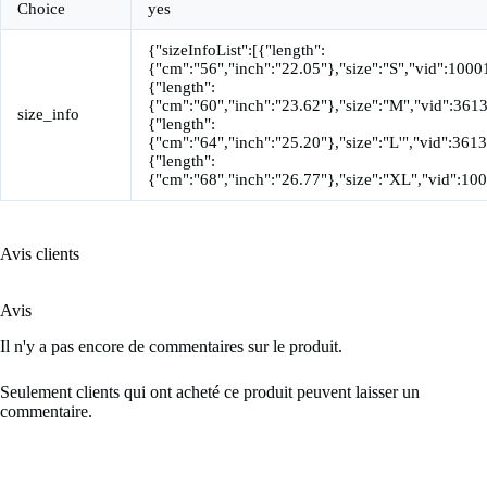
Choice
yes
{"sizeInfoList":[{"length":
{"cm":"56","inch":"22.05"},"size":"S","vid":100
{"length":
{"cm":"60","inch":"23.62"},"size":"M","vid":361
size_info
{"length":
{"cm":"64","inch":"25.20"},"size":"L'","vid":361
{"length":
{"cm":"68","inch":"26.77"},"size":"XL","vid":1
Avis clients
Avis
Il n'y a pas encore de commentaires sur le produit.
Seulement clients qui ont acheté ce produit peuvent laisser un
commentaire.