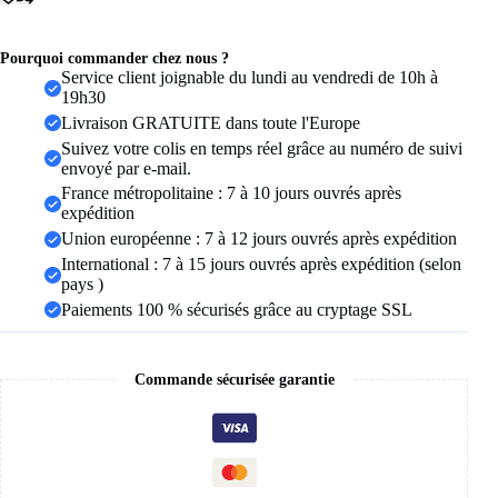
en-
ciel
bonbon,
Pourquoi commander chez nous ?
pantalon
Service client joignable du lundi au vendredi de 10h à
de
19h30
fitness
Livraison GRATUITE dans toute l'Europe
pour
Suivez votre colis en temps réel grâce au numéro de suivi
soulever
envoyé par e-mail.
les
fesses,
France métropolitaine : 7 à 10 jours ouvrés après
belles
expédition
fesses,
Union européenne : 7 à 12 jours ouvrés après expédition
fesses
International : 7 à 15 jours ouvrés après expédition (selon
américaines
respirantes
pays )
Paiements 100 % sécurisés grâce au cryptage SSL
Commande sécurisée garantie