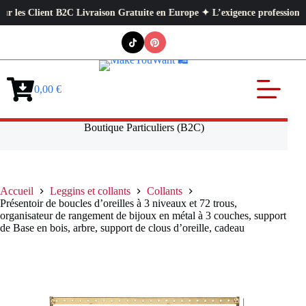
s Client B2C Livraison Gratuite en Europe ✦ L’exigence professionnelle au
Passer
au
contenu
0,00
€
Panier
d’achat
Boutique Particuliers (B2C)
Accueil
Leggins et collants
Collants
Présentoir de boucles d’oreilles à 3 niveaux et 72 trous,
organisateur de rangement de bijoux en métal à 3 couches, support
de Base en bois, arbre, support de clous d’oreille, cadeau