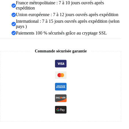
métal
France métropolitaine : 7 à 10 jours ouvrés après
à
expédition
3
Union européenne : 7 à 12 jours ouvrés après expédition
couches,
International : 7 à 15 jours ouvrés après expédition (selon
support
de
pays )
Base
Paiements 100 % sécurisés grâce au cryptage SSL
en
bois,
arbre,
support
Commande sécurisée garantie
de
clous
d'oreille,
cadeau