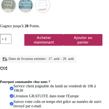
Gagnez jusqu'à
28
Points.
quantité
Acheter
Ajouter au
de
maintenant
panier
Présentoir
de
boucles
d'oreilles
Dates de livraison estimées : 17. août - 20. août
à
3
niveaux
et
72
trous,
Pourquoi commander chez nous ?
organisateur
Service client joignable du lundi au vendredi de 10h à
de
19h30
rangement
Livraison GRATUITE dans toute l'Europe
de
Suivez votre colis en temps réel grâce au numéro de suivi
bijoux
envoyé par e-mail.
en