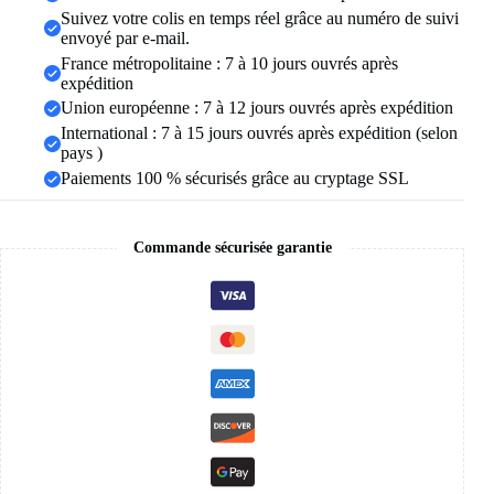
bijoux
Suivez votre colis en temps réel grâce au numéro de suivi
de
envoyé par e-mail.
mariage
France métropolitaine : 7 à 10 jours ouvrés après
cadeau
expédition
tempérament
Union européenne : 7 à 12 jours ouvrés après expédition
cubique
zircone
International : 7 à 15 jours ouvrés après expédition (selon
Eardrop
pays )
Paiements 100 % sécurisés grâce au cryptage SSL
Commande sécurisée garantie