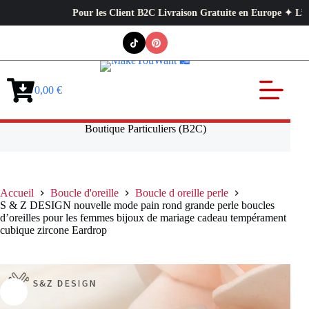
Pour les Client B2C Livraison Gratuite en Europe ✦ L’exigence
Passer
au
contenu
0,00
€
Panier
d’achat
Boutique Particuliers (B2C)
Accueil
Boucle d'oreille
Boucle d oreille perle
S & Z DESIGN nouvelle mode pain rond grande perle boucles
d’oreilles pour les femmes bijoux de mariage cadeau tempérament
cubique zircone Eardrop