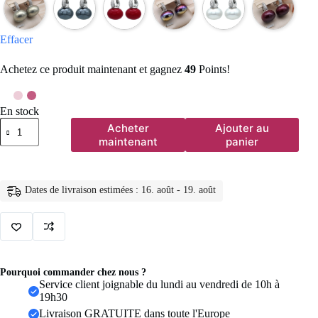
Effacer
Achetez ce produit maintenant et gagnez
49
Points!
En stock
quantité
Acheter
Ajouter au
de
maintenant
panier
S
&
Z
DESIGN
Dates de livraison estimées : 16. août - 19. août
nouvelle
mode
pain
rond
grande
perle
boucles
Pourquoi commander chez nous ?
d'oreilles
Service client joignable du lundi au vendredi de 10h à
pour
19h30
les
Livraison GRATUITE dans toute l'Europe
femmes