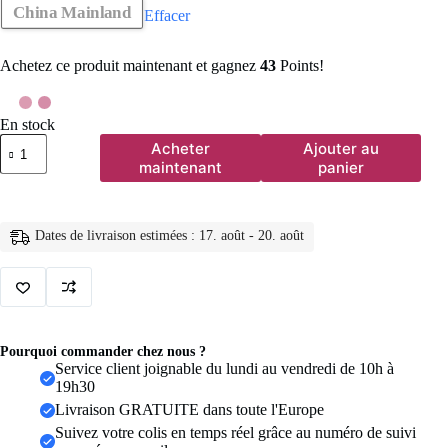
China Mainland
Effacer
Achetez ce produit maintenant et gagnez
43
Points!
En stock
quantité
Acheter
Ajouter au
de
maintenant
panier
Short
de
sport
d'été
Dates de livraison estimées : 17. août - 20. août
pour
femme,
taille
haute,
effet
push-
up,
Pourquoi commander chez nous ?
pour
Service client joignable du lundi au vendredi de 10h à
yoga,
19h30
gym,
Livraison GRATUITE dans toute l'Europe
fitness,
course
Suivez votre colis en temps réel grâce au numéro de suivi
et