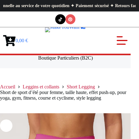
e votre quotidien ✦ Paiement sécurisé ✦ Retours faciles
Passer
au
contenu
0,00
€
Panier
d’achat
Boutique Particuliers (B2C)
Accueil
Leggins et collants
Short Legging
Short de sport d’été pour femme, taille haute, effet push-up, pour
yoga, gym, fitness, course et cyclisme, style legging