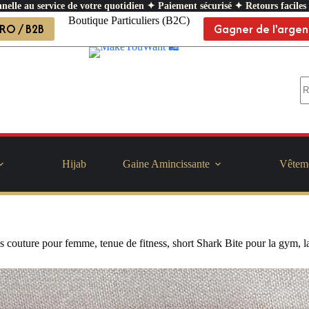
nelle au service de votre quotidien ✦ Paiement sécurisé ✦ Retours faciles
Boutique Particuliers (B2C)
RO / B2B
Gagner de l'argen
Hijab
Gaine Amincissante
Vêtem
couture pour femme, tenue de fitness, short Shark Bite pour la gym, la 