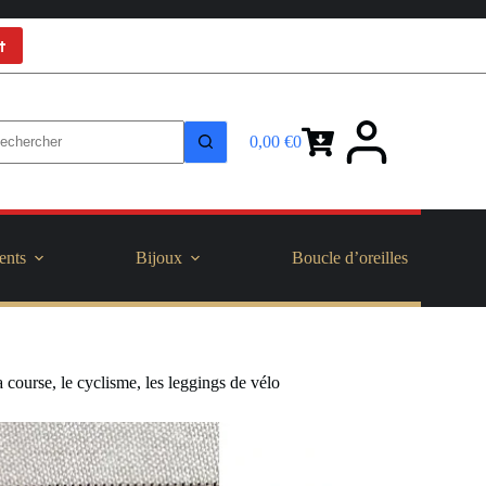
t
0,00
€
0
Panier
d’achat
ents
Bijoux
Boucle d’oreilles
course, le cyclisme, les leggings de vélo