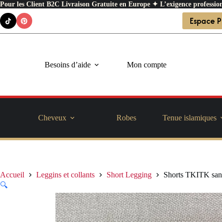
Pour les Client B2C Livraison Gratuite en Europe ✦ L’exigence profession
Passer
Espace P
au
contenu
Besoins d’aide
Mon compte
Cheveux
Robes
Tenue islamiques
Accueil
Leggins et collants
Short Legging
Shorts TKITK sans 
🔍