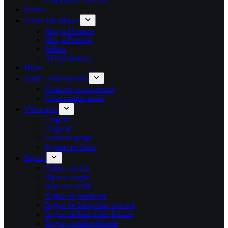
Extension Cheveux
Robes
Tenue islamiques
Abaya Homme
Abaya Femme
Jellaba
Abaya kimono
Hijab
Gaine Amincissante
Ceinture amincissante
Corset amincissant
Vêtements
Lingerie
Peignoir
Soutiens gorge
Pyjama en Satin
Bijoux
Collier femme
Bijoux couple
Bracelet amitié
Bague de promesse
Bague de fiançailles homme
Bague de fiançailles femme
Bague fantaisie femme