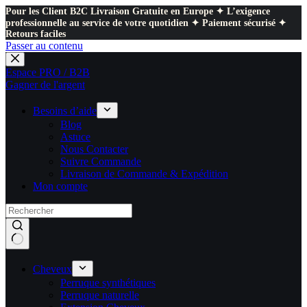
Pour les Client B2C Livraison Gratuite en Europe ✦ L’exigence
professionnelle au service de votre quotidien ✦ Paiement sécurisé ✦
Retours faciles
Passer au contenu
Espace PRO / B2B
Gagner de l'argent
Besoins d’aide
Blog
Astuce
Nous Contacter
Suivre Commande
Livraison de Commande & Expédition
Mon compte
Cheveux
Perruque synthétiques
Perruque naturelle