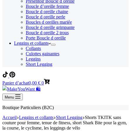
Présentoir Boucle d oreille
Boucle d’oreille femme
Boucle d oreille chaine
Boucle d oreille perle
Boucles d oreilles mariée
Boucle d oreille grimpante
Boucle d oreille 2 trous
Porte Boucle d oreille
Leggins et collants
Collants
Culottes gainantes
Leggins
Short Legging
Panier d’achat
0,00
€
0
Menu
Boutique Particuliers (B2C)
Accueil
Leggins et collants
Short Legging
Shorts TKITK sans
couture pour femme, tenue de fitness, short Shark Bite pour la gym,
la course, le cyclisme, les leggings de vélo