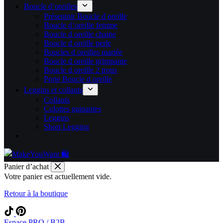
Boucle d’oreilles
Présentoir Boucle d oreille
Boucle d’oreille femme
Boucle d oreille chaine
Boucle d oreille perle
Boucles d oreilles mariée
Boucle d oreille grimpante
Boucle d oreille 2 trous
Porte Boucle d oreille
Leggins et collants
Collants
Culottes gainantes
Leggins
Short Legging
Panier d’achat
Votre panier est actuellement vide.
Retour à la boutique
Espace PRO / B2B