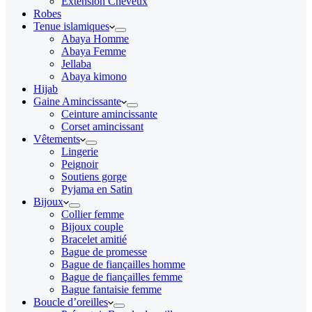
Extension Cheveux
Robes
Tenue islamiques
Abaya Homme
Abaya Femme
Jellaba
Abaya kimono
Hijab
Gaine Amincissante
Ceinture amincissante
Corset amincissant
Vêtements
Lingerie
Peignoir
Soutiens gorge
Pyjama en Satin
Bijoux
Collier femme
Bijoux couple
Bracelet amitié
Bague de promesse
Bague de fiançailles homme
Bague de fiançailles femme
Bague fantaisie femme
Boucle d’oreilles