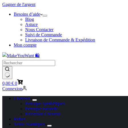
Gagner de l'argent
Besoins d’aide
Blog
Astuce
Nous Contacter
Suivi de Commande
Livraison de Commande & Expédition
Mon compte
Panier
0,00
€
0
d’achat
Connexion
Cheveux
Perruque synthétiques
Perruque naturelle
Extension Cheveux
Robes
Tenue islamiques