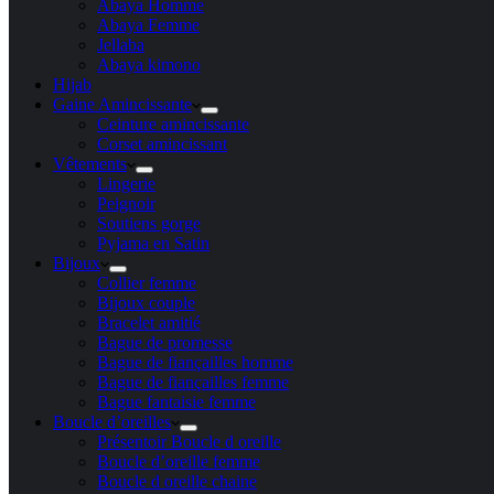
Abaya Homme
Abaya Femme
Jellaba
Abaya kimono
Hijab
Gaine Amincissante
Ceinture amincissante
Corset amincissant
Vêtements
Lingerie
Peignoir
Soutiens gorge
Pyjama en Satin
Bijoux
Collier femme
Bijoux couple
Bracelet amitié
Bague de promesse
Bague de fiançailles homme
Bague de fiançailles femme
Bague fantaisie femme
Boucle d’oreilles
Présentoir Boucle d oreille
Boucle d’oreille femme
Boucle d oreille chaine