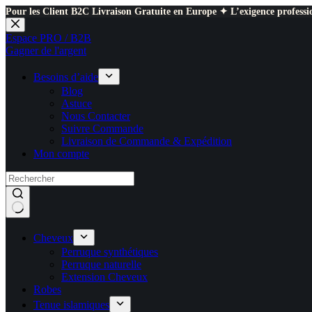
Pour les Client B2C Livraison Gratuite en Europe ✦ L’exigence professio
Passer
au
Espace PRO / B2B
contenu
Gagner de l'argent
Besoins d’aide
Blog
Astuce
Nous Contacter
Suivre Commande
Livraison de Commande & Expédition
Mon compte
Cheveux
Perruque synthétiques
Perruque naturelle
Extension Cheveux
Robes
Tenue islamiques