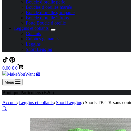
Boucle d oreille perle
Boucles d oreilles mariée
Boucle d oreille grimpante
Boucle d oreille 2 trous
Porte Boucle d oreille
Leggins et collants
Collants
Culottes gainantes
Leggins
Short Legging
Panier
0,00
€
0
d’achat
Menu
Boutique Particuliers (B2C)
Accueil
Leggins et collants
Short Legging
Shorts TKITK sans coutur
🔍