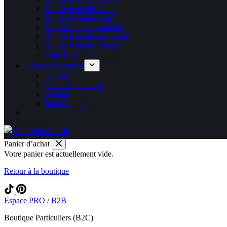
Boucle d oreille chaine
Boucle d oreille perle
Boucles d oreilles mariée
Boucle d oreille grimpante
Boucle d oreille 2 trous
Porte Boucle d oreille
Leggins et collants
Collants
Culottes gainantes
Leggins
Short Legging
Panier d’achat
Votre panier est actuellement vide.
Retour à la boutique
Espace PRO / B2B
Boutique Particuliers (B2C)