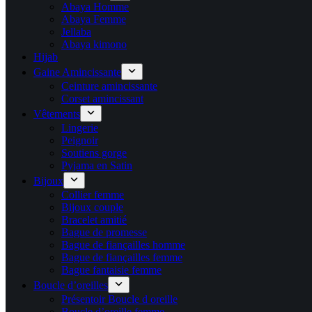
Abaya Homme
Abaya Femme
Jellaba
Abaya kimono
Hijab
Gaine Amincissante
Ceinture amincissante
Corset amincissant
Vêtements
Lingerie
Peignoir
Soutiens gorge
Pyjama en Satin
Bijoux
Collier femme
Bijoux couple
Bracelet amitié
Bague de promesse
Bague de fiançailles homme
Bague de fiançailles femme
Bague fantaisie femme
Boucle d’oreilles
Présentoir Boucle d oreille
Boucle d’oreille femme