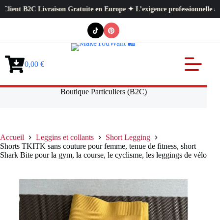
 B2C Livraison Gratuite en Europe ✦ L’exigence professionnelle au service
Passer
au
contenu
0,00
€
Panier
d’achat
Boutique Particuliers (B2C)
Accueil
Leggins et collants
Short Legging
Shorts TKITK sans couture pour femme, tenue de fitness, short
Shark Bite pour la gym, la course, le cyclisme, les leggings de vélo