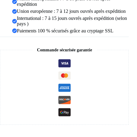
le
expédition
cyclisme,
Union européenne : 7 à 12 jours ouvrés après expédition
les
International : 7 à 15 jours ouvrés après expédition (selon
leggings
de
pays )
vélo
Paiements 100 % sécurisés grâce au cryptage SSL
Commande sécurisée garantie