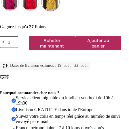
Gagnez jusqu'à
27
Points.
quantité
Acheter
Ajouter au
de
maintenant
panier
Shorts
TKITK
sans
couture
Dates de livraison estimées : 19. août - 22. août
pour
femme,
tenue
de
fitness,
short
Pourquoi commander chez nous ?
Shark
Service client joignable du lundi au vendredi de 10h à
Bite
19h30
pour
Livraison GRATUITE dans toute l'Europe
la
Suivez votre colis en temps réel grâce au numéro de suivi
gym,
envoyé par e-mail.
la
course,
France métropolitaine : 7 à 10 jours ouvrés après