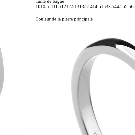
Taille de bague
10
10.5
11
11.5
12
12.5
13
13.5
14
14.5
15
3
3.5
4
4.5
5
5.5
6
Couleur de la pierre principale