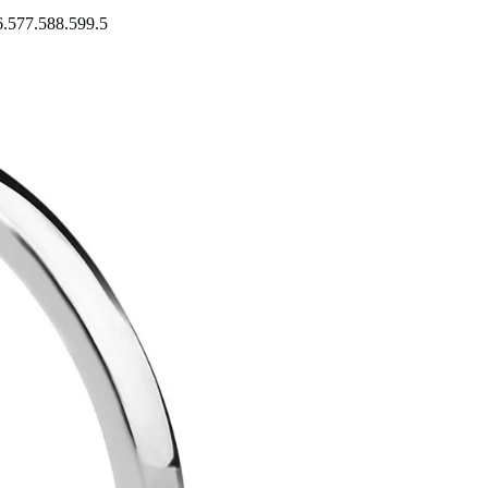
6.5
7
7.5
8
8.5
9
9.5