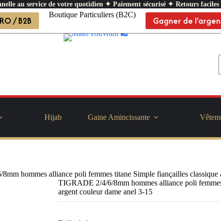
nelle au service de votre quotidien ✦ Paiement sécurisé ✦ Retours faciles
Boutique Particuliers (B2C)
RO / B2B
Gagner de l'argen
Hijab
Gaine Amincissante
Vêtem
mm hommes alliance poli femmes titane Simple fiançailles classique 
TIGRADE 2/4/6/8mm hommes alliance poli femmes ti
argent couleur dame anel 3-15