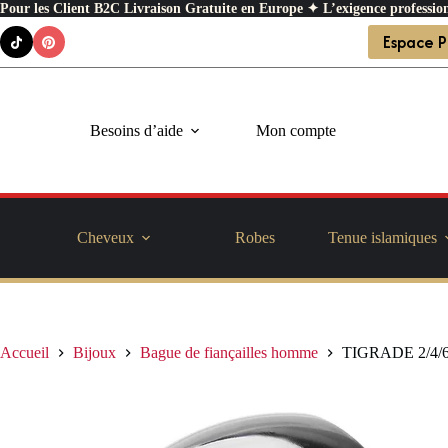
Pour les Client B2C Livraison Gratuite en Europe ✦ L’exigence profession
Passer
Espace P
au
contenu
Besoins d’aide
Mon compte
Cheveux
Robes
Tenue islamiques
Accueil
Bijoux
Bague de fiançailles homme
TIGRADE 2/4/6/8