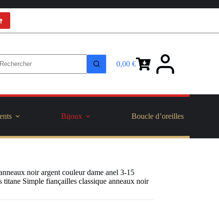
t
0,00
€
Panier
d’achat
ents
Bijoux
Boucle d’oreilles
anneaux noir argent couleur dame anel 3-15
tane Simple fiançailles classique anneaux noir