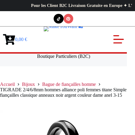
Pour les Client B2C Livraison Gratuite en Europe ✦ L’exigence
Passer
au
contenu
0,00
€
Panier
d’achat
Boutique Particuliers (B2C)
Accueil
Bijoux
Bague de fiançailles homme
TIGRADE 2/4/6/8mm hommes alliance poli femmes titane Simple
fiançailles classique anneaux noir argent couleur dame anel 3-15