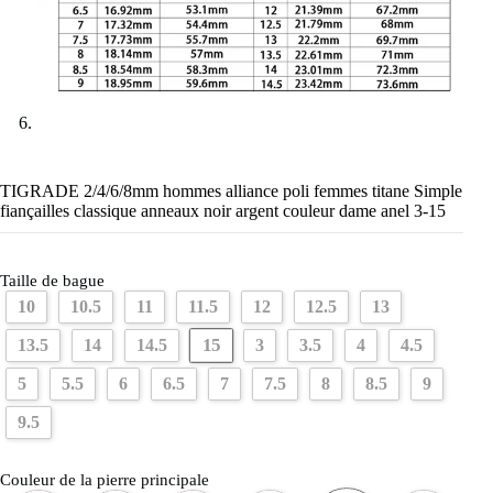
TIGRADE 2/4/6/8mm hommes alliance poli femmes titane Simple
fiançailles classique anneaux noir argent couleur dame anel 3-15
Taille de bague
10
10.5
11
11.5
12
12.5
13
15
13.5
14
14.5
3
3.5
4
4.5
5
5.5
6
6.5
7
7.5
8
8.5
9
9.5
Couleur de la pierre principale