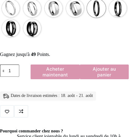
Gagnez jusqu'à
49
Points.
quantité
Acheter
Ajouter au
de
maintenant
panier
TIGRADE
2/4/6/8mm
hommes
alliance
Dates de livraison estimées : 18. août - 21. août
poli
femmes
titane
Simple
fiançailles
classique
anneaux
Pourquoi commander chez nous ?
noir
Service client joignable du lundi au vendredi de 10h à