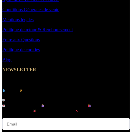
Conditions Générales de vente
Mentions légales
Politique de retour & Remboursement
Foire aux Questions
Politique de cookies
Blog
NEWSLETTER
Abonnez-vous et Recevez un Code Promo -10%
Le site
de vêtements pour femme & homme -
MakeYouWant
Inscrivez-vous à notre newsletter et recevez :
Offres exclusives |
Nouveautés tendance |
Lancements en
avant-première |
Promotions privées |
Conseils mode & looks