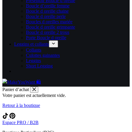
Présentoir Boucle d oreille
Boucle d’oreille femme
Boucle d oreille chaine
Boucle d oreille perle
Boucles d oreilles mariée
Boucle d oreille grimpante
Boucle d oreille 2 trous
Porte Boucle d oreille
Leggins et collants
Collants
Culottes gainantes
Leggins
Short Legging
Panier d’achat
Votre panier est actuellement vide.
Retour à la boutique
Espace PRO / B2B