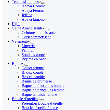
Tenue islamiques
Abaya Homme
Abaya Femme
Jellaba
Abaya kimono
Hijab
Gaine Amincissante
Ceinture amincissante
Corset amincissant
Vêtements
Lingerie
Peignoir
Soutiens gorge
Pyjama en Satin
Bijoux
Collier femme
Bijoux couple
Bracelet amitié
Bague de promesse
Bague de fiançailles homme
Bague de fiançailles femme
Bague fantaisie femme
Boucle d’oreilles
Présentoir Boucle d oreille
Boucle d’oreille femme