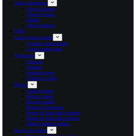
Tenue islamiques
Abaya Homme
Abaya Femme
Jellaba
Abaya kimono
Hijab
Gaine Amincissante
Ceinture amincissante
Corset amincissant
Vêtements
Lingerie
Peignoir
Soutiens gorge
Pyjama en Satin
Bijoux
Collier femme
Bijoux couple
Bracelet amitié
Bague de promesse
Bague de fiançailles homme
Bague de fiançailles femme
Bague fantaisie femme
Boucle d’oreilles