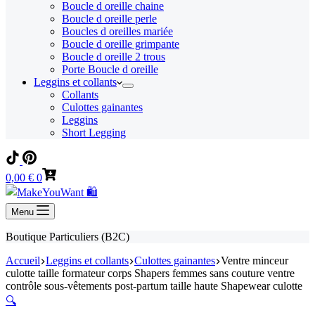
Boucle d oreille chaine
Boucle d oreille perle
Boucles d oreilles mariée
Boucle d oreille grimpante
Boucle d oreille 2 trous
Porte Boucle d oreille
Leggins et collants
Collants
Culottes gainantes
Leggins
Short Legging
Panier
0,00
€
0
d’achat
Menu
Boutique Particuliers (B2C)
Accueil
Leggins et collants
Culottes gainantes
Ventre minceur
culotte taille formateur corps Shapers femmes sans couture ventre
contrôle sous-vêtements post-partum taille haute Shapewear culotte
🔍