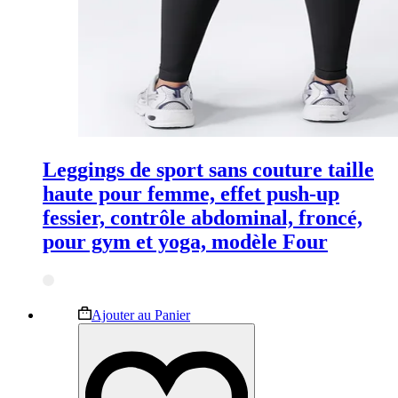
Leggings de sport sans couture taille
haute pour femme, effet push-up
fessier, contrôle abdominal, froncé,
pour gym et yoga, modèle Four
Ce
Ajouter au Panier
produit
a
plusieurs
variations.
Les