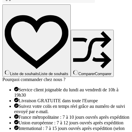
culotte
taille
formateur
corps
Shapers
femmes
sans
couture
ventre
contrôle
sous-
vêtements
post-
partum
Liste de souhaits
Liste de souhaits
Comparer
Comparer
taille
Pourquoi commander chez nous ?
haute
Shapewear
Service client joignable du lundi au vendredi de 10h à
culotte
19h30
Livraison GRATUITE dans toute l'Europe
Suivez votre colis en temps réel grâce au numéro de suivi
envoyé par e-mail.
France métropolitaine : 7 à 10 jours ouvrés après expédition
Union européenne : 7 à 12 jours ouvrés après expédition
International : 7 à 15 jours ouvrés après expédition (selon