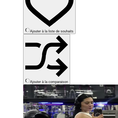
options
peuvent
être
choisies
sur
la
Ajouter à la liste de souhaits
page
du
produit
Ajouter à la comparaison