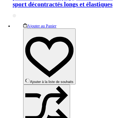
sport décontractés longs et élastiques
Ce
Ajouter au Panier
produit
a
plusieurs
variations.
Les
options
peuvent
être
choisies
sur
la
Ajouter à la liste de souhaits
page
du
produit