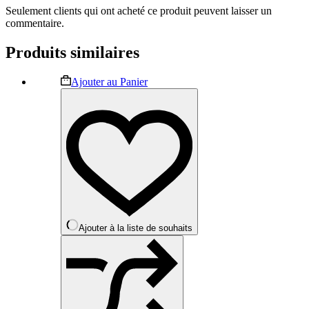
Seulement clients qui ont acheté ce produit peuvent laisser un
commentaire.
Produits similaires
Ce
Ajouter au Panier
produit
a
plusieurs
variations.
Les
options
peuvent
être
choisies
sur
la
Ajouter à la liste de souhaits
page
du
produit