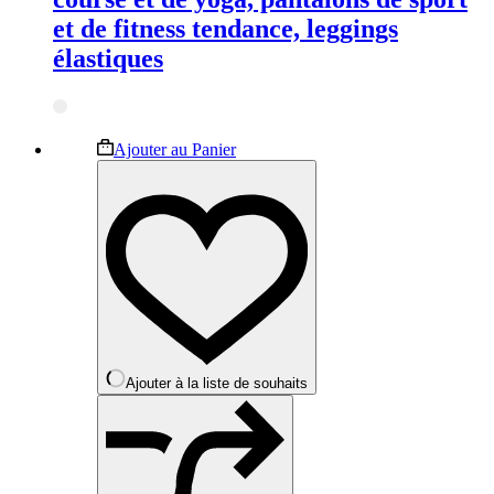
et de fitness tendance, leggings
élastiques
Ce
Ajouter au Panier
produit
a
plusieurs
variations.
Les
options
peuvent
être
choisies
sur
la
Ajouter à la liste de souhaits
page
du
produit