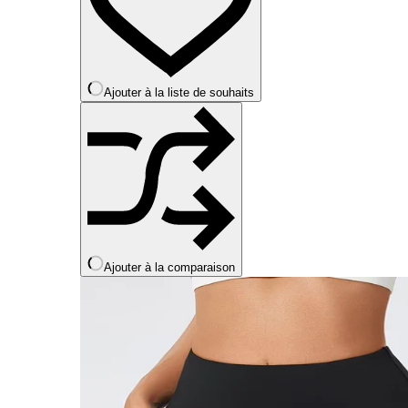
peuvent
être
choisies
sur
la
Ajouter à la liste de souhaits
page
du
produit
Ajouter à la comparaison