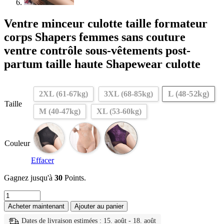
Ventre minceur culotte taille formateur
corps Shapers femmes sans couture
ventre contrôle sous-vêtements post-
partum taille haute Shapewear culotte
L (48-52kg)
2XL (61-67kg)
3XL (68-85kg)
Taille
M (40-47kg)
XL (53-60kg)
Couleur
Effacer
Gagnez jusqu'à
30
Points.
quantité
de
Acheter maintenant
Ajouter au panier
Ventre
minceur
Dates de livraison estimées : 15. août - 18. août