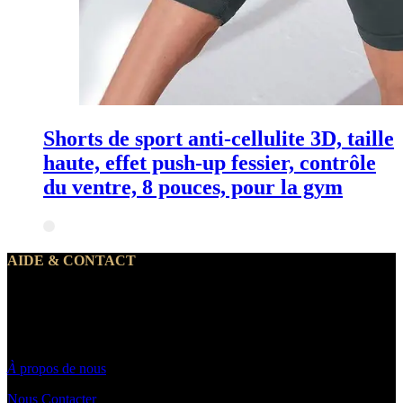
Shorts de sport anti-cellulite 3D, taille
haute, effet push-up fessier, contrôle
du ventre, 8 pouces, pour la gym
AIDE & CONTACT
Notre service client traite vos demandes du lundi au vendredi de 10h
à 19h30
Par email : Contact@makeyouwant.fr
À
propos de nous
Nous Contacter