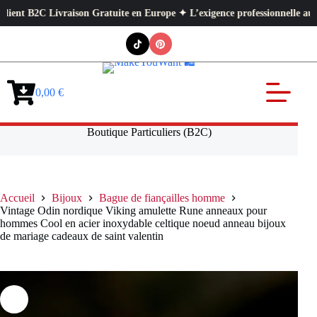
C Livraison Gratuite en Europe ✦ L’exigence professionnelle au service d
Passer
au
contenu
0,00
€
Panier
d’achat
Boutique Particuliers (B2C)
Accueil
Bijoux
Bague de fiançailles homme
Vintage Odin nordique Viking amulette Rune anneaux pour
hommes Cool en acier inoxydable celtique noeud anneau bijoux
de mariage cadeaux de saint valentin