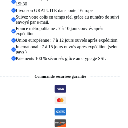
acier
19h30
inoxydable
Livraison GRATUITE dans toute l'Europe
celtique
Suivez votre colis en temps réel grâce au numéro de suivi
noeud
envoyé par e-mail.
anneau
bijoux
France métropolitaine : 7 à 10 jours ouvrés après
de
expédition
mariage
Union européenne : 7 à 12 jours ouvrés après expédition
cadeaux
International : 7 à 15 jours ouvrés après expédition (selon
de
saint
pays )
valentin
Paiements 100 % sécurisés grâce au cryptage SSL
Commande sécurisée garantie