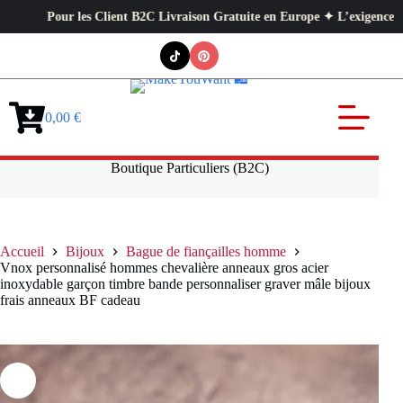
Pour les Client B2C Livraison Gratuite en Europe ✦ L’exigence profession
Passer
au
contenu
0,00
€
Panier
d’achat
Boutique Particuliers (B2C)
Accueil
Bijoux
Bague de fiançailles homme
Vnox personnalisé hommes chevalière anneaux gros acier
inoxydable garçon timbre bande personnaliser graver mâle bijoux
frais anneaux BF cadeau