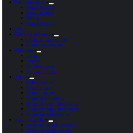
Tenue islamiques
Abaya Homme
Abaya Femme
Jellaba
Abaya kimono
Hijab
Gaine Amincissante
Ceinture amincissante
Corset amincissant
Vêtements
Lingerie
Peignoir
Soutiens gorge
Pyjama en Satin
Bijoux
Collier femme
Bijoux couple
Bracelet amitié
Bague de promesse
Bague de fiançailles homme
Bague de fiançailles femme
Bague fantaisie femme
Boucle d’oreilles
Présentoir Boucle d oreille
Boucle d’oreille femme