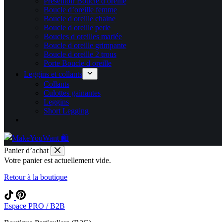
Présentoir Boucle d oreille
Boucle d’oreille femme
Boucle d oreille chaine
Boucle d oreille perle
Boucles d oreilles mariée
Boucle d oreille grimpante
Boucle d oreille 2 trous
Porte Boucle d oreille
Leggins et collants
Collants
Culottes gainantes
Leggins
Short Legging
Panier d’achat
Votre panier est actuellement vide.
Retour à la boutique
Espace PRO / B2B