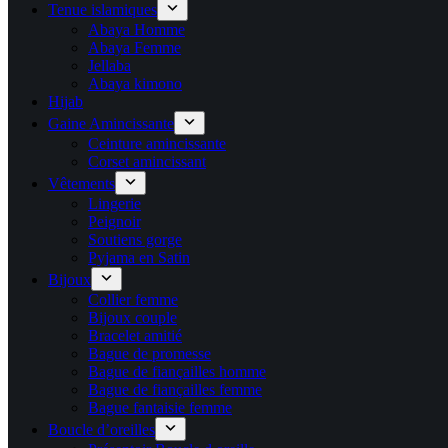
Tenue islamiques
Abaya Homme
Abaya Femme
Jellaba
Abaya kimono
Hijab
Gaine Amincissante
Ceinture amincissante
Corset amincissant
Vêtements
Lingerie
Peignoir
Soutiens gorge
Pyjama en Satin
Bijoux
Collier femme
Bijoux couple
Bracelet amitié
Bague de promesse
Bague de fiançailles homme
Bague de fiançailles femme
Bague fantaisie femme
Boucle d’oreilles