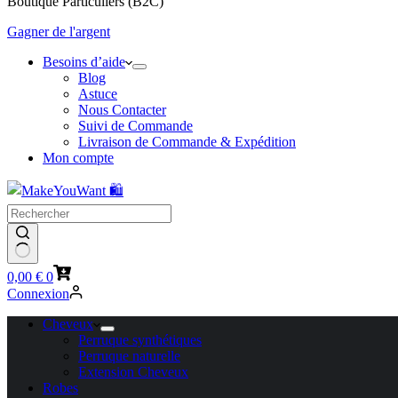
Boutique Particuliers (B2C)
Gagner de l'argent
Besoins d’aide
Blog
Astuce
Nous Contacter
Suivi de Commande
Livraison de Commande & Expédition
Mon compte
Panier
0,00
€
0
d’achat
Connexion
Cheveux
Perruque synthétiques
Perruque naturelle
Extension Cheveux
Robes