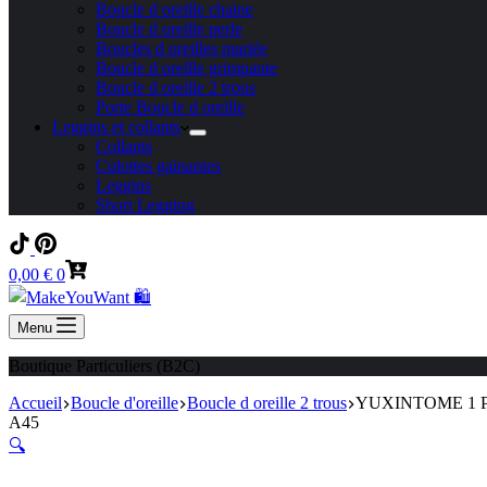
Boucle d oreille chaine
Boucle d oreille perle
Boucles d oreilles mariée
Boucle d oreille grimpante
Boucle d oreille 2 trous
Porte Boucle d oreille
Leggins et collants
Collants
Culottes gainantes
Leggins
Short Legging
Panier
0,00
€
0
d’achat
Menu
Boutique Particuliers (B2C)
Accueil
Boucle d'oreille
Boucle d oreille 2 trous
YUXINTOME 1 PC 925
A45
🔍