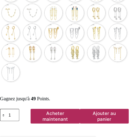
Gagnez jusqu'à
49
Points.
quantité
Acheter
Ajouter au
de
maintenant
panier
YUXINTOME
1
PC