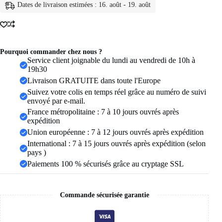
925
Dates de livraison estimées : 16. août - 19. août
en
argent
Sterling
aiguille
d'oreille
coloré
Pourquoi commander chez nous ?
Zircon
Service client joignable du lundi au vendredi de 10h à
chaîne
19h30
gland
Livraison GRATUITE dans toute l'Europe
boucles
Suivez votre colis en temps réel grâce au numéro de suivi
d'oreilles
envoyé par e-mail.
pour
les
France métropolitaine : 7 à 10 jours ouvrés après
femmes
expédition
deux
Union européenne : 7 à 12 jours ouvrés après expédition
trous
International : 7 à 15 jours ouvrés après expédition (selon
boucle
d'oreille
pays )
bijoux
Paiements 100 % sécurisés grâce au cryptage SSL
A45
Commande sécurisée garantie