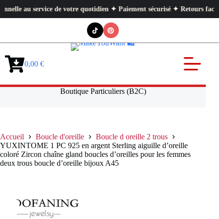
e au service de votre quotidien ✦ Paiement sécurisé ✦ Retours faciles
Passer
au
contenu
0,00
€
Panier
d’achat
Boutique Particuliers (B2C)
Accueil
Boucle d'oreille
Boucle d oreille 2 trous
YUXINTOME 1 PC 925 en argent Sterling aiguille d’oreille
coloré Zircon chaîne gland boucles d’oreilles pour les femmes
deux trous boucle d’oreille bijoux A45