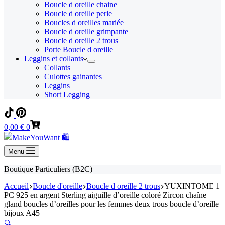
Boucle d oreille chaine
Boucle d oreille perle
Boucles d oreilles mariée
Boucle d oreille grimpante
Boucle d oreille 2 trous
Porte Boucle d oreille
Leggins et collants
Collants
Culottes gainantes
Leggins
Short Legging
Panier
0,00
€
0
d’achat
Menu
Boutique Particuliers (B2C)
Accueil
Boucle d'oreille
Boucle d oreille 2 trous
YUXINTOME 1
PC 925 en argent Sterling aiguille d’oreille coloré Zircon chaîne
gland boucles d’oreilles pour les femmes deux trous boucle d’oreille
bijoux A45
🔍