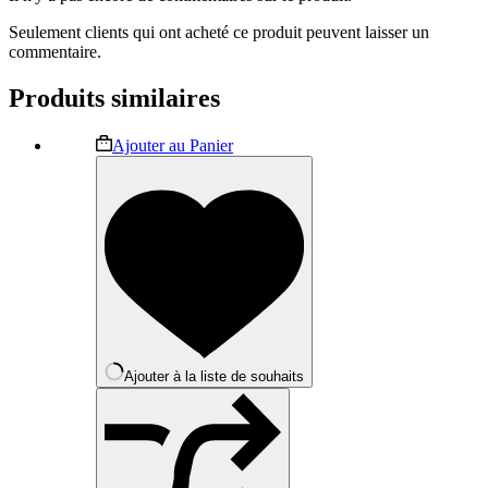
Seulement clients qui ont acheté ce produit peuvent laisser un
commentaire.
Produits similaires
Ce
Ajouter au Panier
produit
a
plusieurs
variations.
Les
options
peuvent
être
choisies
sur
la
Ajouter à la liste de souhaits
page
du
produit