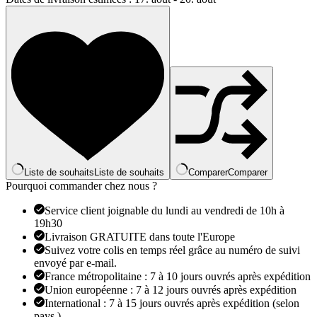
1
PC
925
en
argent
Sterling
aiguille
d'oreille
coloré
Zircon
chaîne
gland
boucles
d'oreilles
Liste de souhaits
Liste de souhaits
Comparer
Comparer
pour
Pourquoi commander chez nous ?
les
femmes
Service client joignable du lundi au vendredi de 10h à
deux
19h30
trous
Livraison GRATUITE dans toute l'Europe
boucle
Suivez votre colis en temps réel grâce au numéro de suivi
d'oreille
envoyé par e-mail.
bijoux
France métropolitaine : 7 à 10 jours ouvrés après expédition
A45
Union européenne : 7 à 12 jours ouvrés après expédition
International : 7 à 15 jours ouvrés après expédition (selon
pays )