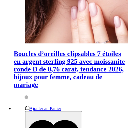
Boucles d’oreilles clipsables 7 étoiles
en argent sterling 925 avec moissanite
ronde D de 0,76 carat, tendance 2026,
bijoux pour femme, cadeau de
mariage
Ce
Ajouter au Panier
produit
a
plusieurs