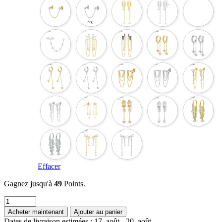
Effacer
Gagnez jusqu'à
49
Points.
quantité
de
Acheter maintenant
Ajouter au panier
YUXINTOME
Dates de livraison estimées : 17. août - 20. août