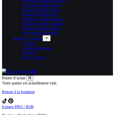
Présentoir Boucle d oreille
Boucle d’oreille femme
Boucle d oreille chaine
Boucle d oreille perle
Boucles d oreilles mariée
Boucle d oreille grimpante
Boucle d oreille 2 trous
Porte Boucle d oreille
Leggins et collants
Collants
Culottes gainantes
Leggins
Short Legging
Panier d’achat
Votre panier est actuellement vide.
Retour à la boutique
Espace PRO / B2B