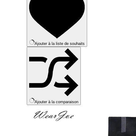
variations.
Les
options
peuvent
être
choisies
sur
la
Ajouter à la liste de souhaits
page
du
produit
Ajouter à la comparaison