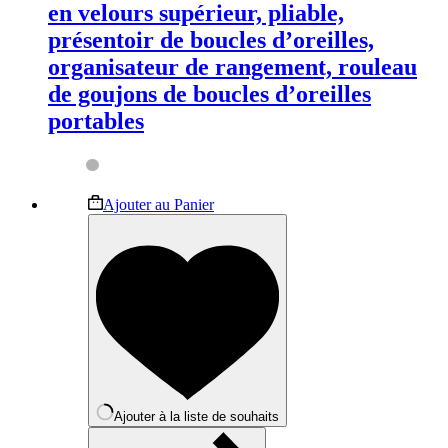
en velours supérieur, pliable,
présentoir de boucles d’oreilles,
organisateur de rangement, rouleau
de goujons de boucles d’oreilles
portables
Ce
Ajouter au Panier
produit
a
plusieurs
variations.
Les
options
peuvent
être
choisies
sur
la
Ajouter à la liste de souhaits
page
du