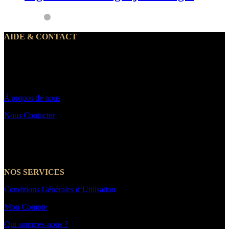
AIDE & CONTACT
Notre service client traite vos demandes du lundi au vendredi de 10h
à 19h30
Par email : Contact@makeyouwant.fr
À
propos de nous
Nous Contacter
☎️+33 7 66 39 21 14
NOS SERVICES
Conditions Générales d’Utilisation
Mon Compte
Qui sommes-nous ?