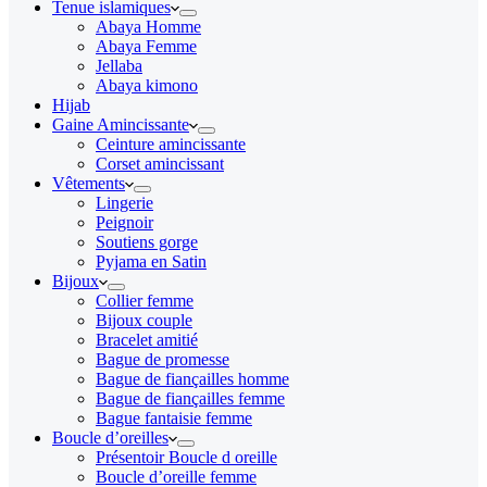
Tenue islamiques
Abaya Homme
Abaya Femme
Jellaba
Abaya kimono
Hijab
Gaine Amincissante
Ceinture amincissante
Corset amincissant
Vêtements
Lingerie
Peignoir
Soutiens gorge
Pyjama en Satin
Bijoux
Collier femme
Bijoux couple
Bracelet amitié
Bague de promesse
Bague de fiançailles homme
Bague de fiançailles femme
Bague fantaisie femme
Boucle d’oreilles
Présentoir Boucle d oreille
Boucle d’oreille femme