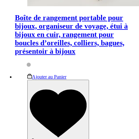
Boîte de rangement portable pour
bijoux, organiseur de voyage, étui à
bijoux en cuir, rangement pour
boucles d’oreilles, colliers, bagues,
présentoir à bijoux
Ce
Ajouter au Panier
produit
a
plusieurs
variations.
Les
options
peuvent
être
choisies
sur
la