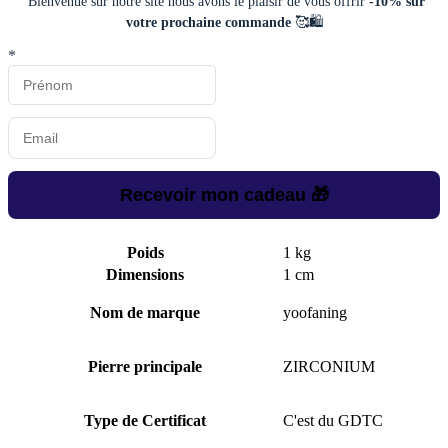
Bienvenue sur notre site nous avons le plaisir de vous offrir
-10% sur
votre prochaine commande
🥰🛍️
*
Recevoir mon cadeau 🎁
Poids
1 kg
Dimensions
1 cm
Nom de marque
yoofaning
Pierre principale
ZIRCONIUM
Type de Certificat
C'est du GDTC