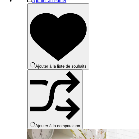
Ajouter au Panier
produit
a
plusieurs
variations.
Les
options
peuvent
être
choisies
sur
la
Ajouter à la liste de souhaits
page
du
produit
Ajouter à la comparaison