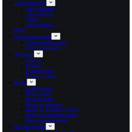
Tenue islamiques
Abaya Homme
Abaya Femme
Jellaba
Abaya kimono
Hijab
Gaine Amincissante
Ceinture amincissante
Corset amincissant
Vêtements
Lingerie
Peignoir
Soutiens gorge
Pyjama en Satin
Bijoux
Collier femme
Bijoux couple
Bracelet amitié
Bague de promesse
Bague de fiançailles homme
Bague de fiançailles femme
Bague fantaisie femme
Boucle d’oreilles