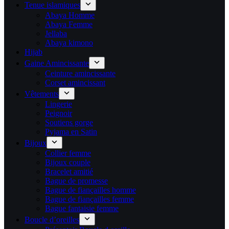
Tenue islamiques
Abaya Homme
Abaya Femme
Jellaba
Abaya kimono
Hijab
Gaine Amincissante
Ceinture amincissante
Corset amincissant
Vêtements
Lingerie
Peignoir
Soutiens gorge
Pyjama en Satin
Bijoux
Collier femme
Bijoux couple
Bracelet amitié
Bague de promesse
Bague de fiançailles homme
Bague de fiançailles femme
Bague fantaisie femme
Boucle d’oreilles