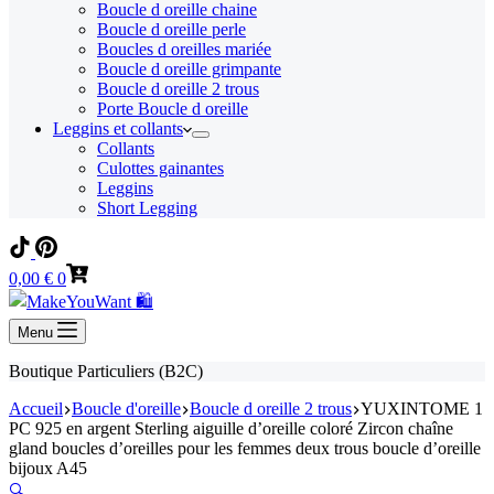
Boucle d oreille chaine
Boucle d oreille perle
Boucles d oreilles mariée
Boucle d oreille grimpante
Boucle d oreille 2 trous
Porte Boucle d oreille
Leggins et collants
Collants
Culottes gainantes
Leggins
Short Legging
Panier
0,00
€
0
d’achat
Menu
Boutique Particuliers (B2C)
Accueil
Boucle d'oreille
Boucle d oreille 2 trous
YUXINTOME 1
PC 925 en argent Sterling aiguille d’oreille coloré Zircon chaîne
gland boucles d’oreilles pour les femmes deux trous boucle d’oreille
bijoux A45
🔍