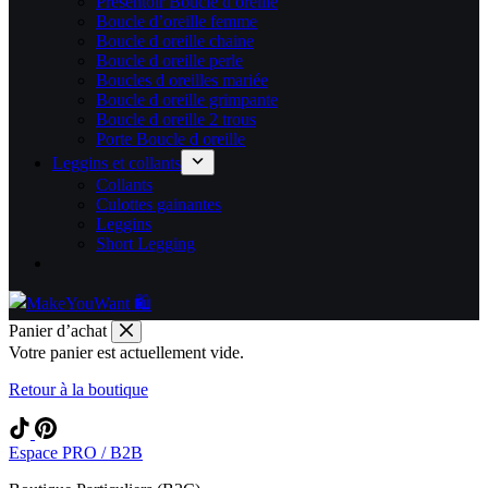
Présentoir Boucle d oreille
Boucle d’oreille femme
Boucle d oreille chaine
Boucle d oreille perle
Boucles d oreilles mariée
Boucle d oreille grimpante
Boucle d oreille 2 trous
Porte Boucle d oreille
Leggins et collants
Collants
Culottes gainantes
Leggins
Short Legging
Panier d’achat
Votre panier est actuellement vide.
Retour à la boutique
Espace PRO / B2B