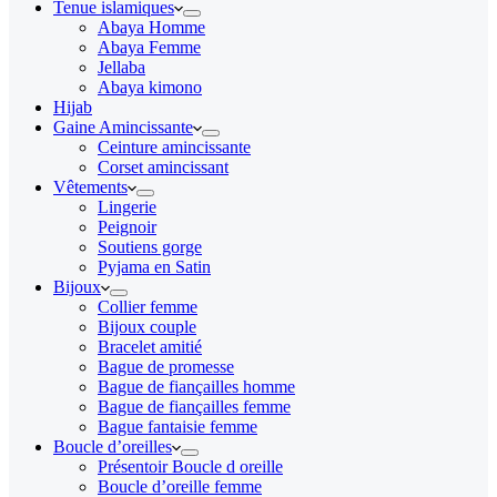
Tenue islamiques
Abaya Homme
Abaya Femme
Jellaba
Abaya kimono
Hijab
Gaine Amincissante
Ceinture amincissante
Corset amincissant
Vêtements
Lingerie
Peignoir
Soutiens gorge
Pyjama en Satin
Bijoux
Collier femme
Bijoux couple
Bracelet amitié
Bague de promesse
Bague de fiançailles homme
Bague de fiançailles femme
Bague fantaisie femme
Boucle d’oreilles
Présentoir Boucle d oreille
Boucle d’oreille femme