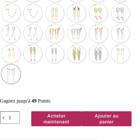
Gagnez jusqu'à
49
Points.
quantité
Acheter
Ajouter au
de
maintenant
panier
YUXINTOME
1
PC