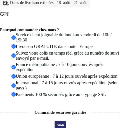
925
Dates de livraison estimées : 18. août - 21. août
en
argent
Sterling
aiguille
d'oreille
coloré
Pourquoi commander chez nous ?
Zircon
Service client joignable du lundi au vendredi de 10h à
chaîne
19h30
gland
Livraison GRATUITE dans toute l'Europe
boucles
Suivez votre colis en temps réel grâce au numéro de suivi
d'oreilles
envoyé par e-mail.
pour
les
France métropolitaine : 7 à 10 jours ouvrés après
femmes
expédition
deux
Union européenne : 7 à 12 jours ouvrés après expédition
trous
International : 7 à 15 jours ouvrés après expédition (selon
boucle
d'oreille
pays )
bijoux
Paiements 100 % sécurisés grâce au cryptage SSL
A45
Commande sécurisée garantie