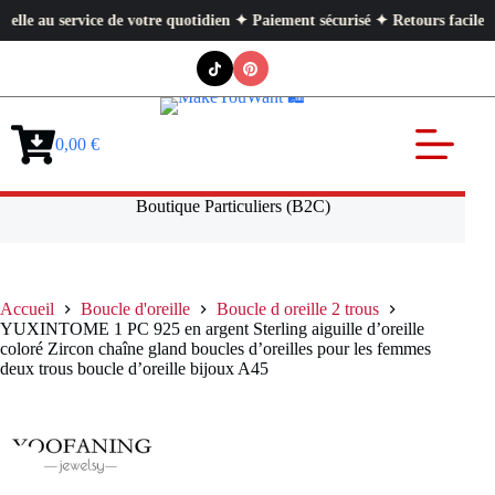
u service de votre quotidien ✦ Paiement sécurisé ✦ Retours faciles
Passer
au
contenu
0,00
€
Panier
d’achat
Boutique Particuliers (B2C)
Accueil
Boucle d'oreille
Boucle d oreille 2 trous
YUXINTOME 1 PC 925 en argent Sterling aiguille d’oreille
coloré Zircon chaîne gland boucles d’oreilles pour les femmes
deux trous boucle d’oreille bijoux A45