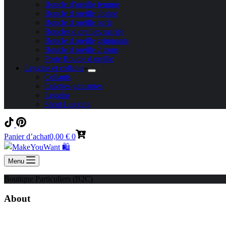
Boucle d’oreille femme
Boucle d oreille chaine
Boucle d oreille perle
Boucles d oreilles mariée
Boucle d oreille grimpante
Boucle d oreille 2 trous
Porte Boucle d oreille
Leggins et collants
Collants
Culottes gainantes
Leggins
Short Legging
Panier d’achat
0,00
€
0
Menu
Boutique Particuliers (B2C)
About