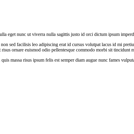
ulla eget nunc ut viverra nulla sagittis justo id orci dictum ipsum imperd
on sed facilisis leo adipiscing erat id cursus volutpat lacus id mi pretium
 risus ornare euismod odio pellentesque commodo morbi sit tincidunt ma
a quis massa risus ipsum felis est semper diam augue nunc fames vulputa