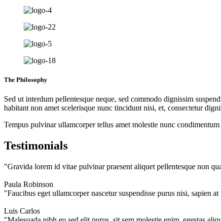
The Philosophy
Sed ut interdum pellentesque neque, sed commodo dignissim suspendis
habitant non amet scelerisque nunc tincidunt nisi, et, consectetur dig
Tempus pulvinar ullamcorper tellus amet molestie nunc condimentum tor
Testimonials
"Gravida lorem id vitae pulvinar praesent aliquet pellentesque non quam
Paula Robinson
"Faucibus eget ullamcorper nascetur suspendisse purus nisi, sapien at
Luis Carlos
"Malesuada nibh eu sed elit purus, sit sem molestie enim, egestas aliqu