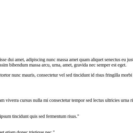
se dui amet, adipiscing nunc massa amet quam aliquet senectus eu just
nissim bibendum massa arcu, urna, amet, gravida nec semper est eget.
tor nunc mauris, consectetur vel sed tincidunt id risus fringilla morbi
 viverra cursus nulla mi consectetur tempor sed lectus ultricies urna ris
 ipsum tincidunt quis sed fermentum risus."
et etiam donec tristique nec."