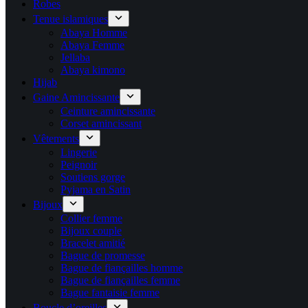
Robes
Tenue islamiques
Abaya Homme
Abaya Femme
Jellaba
Abaya kimono
Hijab
Gaine Amincissante
Ceinture amincissante
Corset amincissant
Vêtements
Lingerie
Peignoir
Soutiens gorge
Pyjama en Satin
Bijoux
Collier femme
Bijoux couple
Bracelet amitié
Bague de promesse
Bague de fiançailles homme
Bague de fiançailles femme
Bague fantaisie femme
Boucle d’oreilles