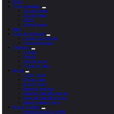
Robes
Tenue islamiques
Abaya Homme
Abaya Femme
Jellaba
Abaya kimono
Hijab
Gaine Amincissante
Ceinture amincissante
Corset amincissant
Vêtements
Lingerie
Peignoir
Soutiens gorge
Pyjama en Satin
Bijoux
Collier femme
Bijoux couple
Bracelet amitié
Bague de promesse
Bague de fiançailles homme
Bague de fiançailles femme
Bague fantaisie femme
Boucle d’oreilles
Présentoir Boucle d oreille