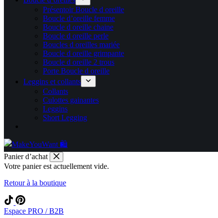
Présentoir Boucle d oreille
Boucle d’oreille femme
Boucle d oreille chaine
Boucle d oreille perle
Boucles d oreilles mariée
Boucle d oreille grimpante
Boucle d oreille 2 trous
Porte Boucle d oreille
Leggins et collants
Collants
Culottes gainantes
Leggins
Short Legging
Panier d’achat
Votre panier est actuellement vide.
Retour à la boutique
Espace PRO / B2B