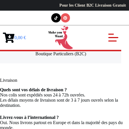
Pour les Client B2C Livraison Gratuite e
Passer
au
contenu
0,00
€
Panier
d’achat
Boutique Particuliers (B2C)
Livraison
Quels sont vos délais de livraison ?
Nos colis sont expédiés sous 24 à 72h ouvrées.
Les délais moyens de livraison sont de 3 à 7 jours ouvrés selon la
destination.
Livrez-vous à l’international ?
Oui. Nous livrons partout en Europe et dans la majorité des pays du
monde.