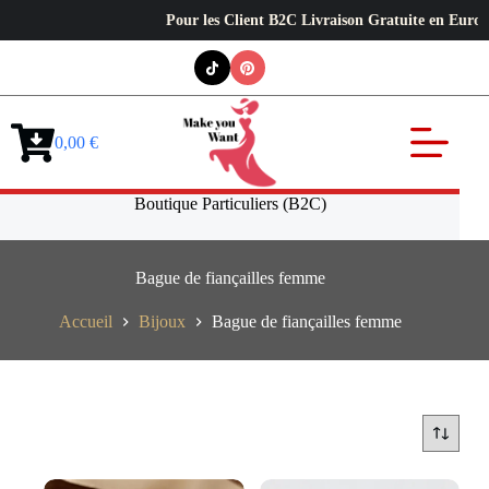
Pour les Client B2C Livraison Gratuite en Europe ✦ 
Passer
au
contenu
0,00
€
Panier
d’achat
Boutique Particuliers (B2C)
Bague de fiançailles femme
Accueil
Bijoux
Bague de fiançailles femme