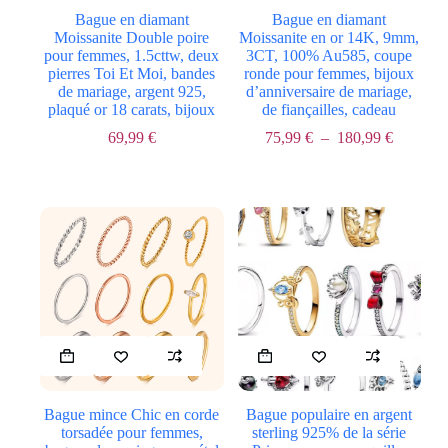
plusieurs
plusieurs
Bague en diamant
Bague en diamant
variations.
variations.
Moissanite Double poire
Moissanite en or 14K, 9mm,
Les
Les
pour femmes, 1.5cttw, deux
3CT, 100% Au585, coupe
options
options
pierres Toi Et Moi, bandes
ronde pour femmes, bijoux
peuvent
peuvent
de mariage, argent 925,
d’anniversaire de mariage,
être
être
plaqué or 18 carats, bijoux
de fiançailles, cadeau
choisies
choisies
sur
sur
Plage
69,99
€
75,99
€
–
180,99
€
Le
Le
la
la
de
prix
prix
page
page
prix :
initial
actuel
du
du
75,99 €
était :
est :
produit
produit
à
117,99 €.
69,99 €.
180,99 
Ce
Ce
produit
produit
a
a
plusieurs
plusieurs
Bague mince Chic en corde
Bague populaire en argent
variations.
variations.
torsadée pour femmes,
sterling 925% de la série
Les
Les