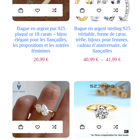
Ce
Ce
produit
produit
a
a
plusieurs
plusieurs
Bague en argent pur 925
Bague en argent sterling 925
variations.
variations.
plaqué or 18 carats – bijou
véritable, forme de cœur,
Les
Les
élégant pour les fiançailles,
trèfle, bijoux pour femmes,
options
options
les propositions et les soirées
cadeau d’anniversaire, de
peuvent
peuvent
féminines
fiançailles
être
être
choisies
choisies
Plage
20,99
€
40,99
€
–
41,99
€
Le
Le
sur
sur
de
prix
prix
la
la
prix :
initial
actuel
page
page
40,99 €
était :
est :
du
du
à
22,99 €.
20,99 €.
produit
produit
41,99 €
Ce
Ce
produit
produit
a
a