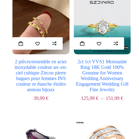
Ce
Ce
produit
produit
a
a
plusieurs
plusieurs
2 pièces/ensemble en acier
2ct 1ct VVS1 Moissanite
variations.
variations.
inoxydable couleur arc-en-
Ring 18K Gold 100%
Les
Les
ciel cubique Zircon pierre
Genuine for Women
options
options
bagues pour femmes INS
Wedding Anniversary
peuvent
peuvent
couleur or étanche étoiles
Engagement Wedding Gift
être
être
anneau bijoux
Fine Jewelry
choisies
choisies
sur
sur
Plage
39,99
€
125,99
€
–
151,99
€
la
la
de
page
page
prix :
du
du
125,99 
produit
produit
à
151,99 