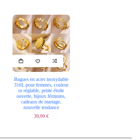
la
la
prix :
prix :
page
page
39,99 €
40,99 €
du
du
à
à
produit
produit
47,99 €
41,99 €
Ce
produit
a
plusieurs
Bagues en acier inoxydable
variations.
316L pour femmes, couleur
Les
or réglable, petite étoile
options
ouverte, bijoux féminins,
peuvent
cadeaux de mariage,
être
nouvelle tendance
choisies
sur
39,99
€
la
page
du
produit