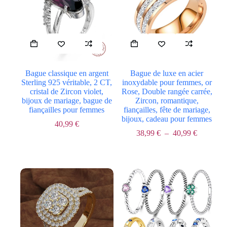
Ce
Ce
produit
produit
a
a
plusieurs
plusieurs
Bague classique en argent
Bague de luxe en acier
variations.
variations.
Sterling 925 véritable, 2 CT,
inoxydable pour femmes, or
Les
Les
cristal de Zircon violet,
Rose, Double rangée carrée,
options
options
bijoux de mariage, bague de
Zircon, romantique,
peuvent
peuvent
fiançailles pour femmes
fiançailles, fête de mariage,
être
être
bijoux, cadeau pour femmes
choisies
choisies
40,99
€
sur
sur
Plage
38,99
€
–
40,99
€
la
la
de
page
page
prix :
du
du
38,99 €
produit
produit
à
40,99 €