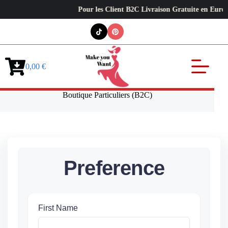
Pour les Client B2C Livraison Gratuite en Europe
Passer
au
contenu
0,00
€
Panier
d’achat
Boutique Particuliers (B2C)
Preference
First Name