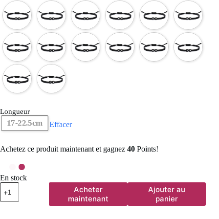
Longueur
17-22.5cm
Effacer
Achetez ce produit maintenant et gagnez
40
Points!
En stock
quantité
Acheter
Ajouter au
de
maintenant
panier
26
lettres