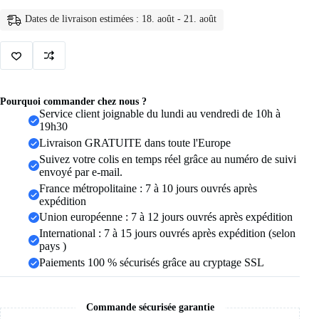
initiales
coeur
Dates de livraison estimées : 18. août - 21. août
Bracelets
à
la
main
réglable
A-
Z
Pourquoi commander chez nous ?
nom
Service client joignable du lundi au vendredi de 10h à
tressé
19h30
Bracelets
Livraison GRATUITE dans toute l'Europe
pour
femmes
Suivez votre colis en temps réel grâce au numéro de suivi
hommes
envoyé par e-mail.
amitié
France métropolitaine : 7 à 10 jours ouvrés après
bijoux
expédition
Union européenne : 7 à 12 jours ouvrés après expédition
International : 7 à 15 jours ouvrés après expédition (selon
pays )
Paiements 100 % sécurisés grâce au cryptage SSL
Commande sécurisée garantie