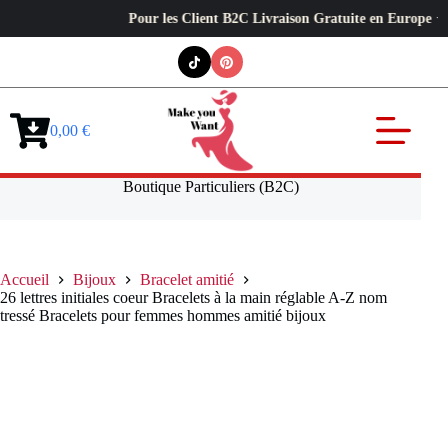
Pour les Client B2C Livraison Gratuite en Europe ✦ L’exi
Passer
au
contenu
0,00
€
Panier
d’achat
Boutique Particuliers (B2C)
Accueil
Bijoux
Bracelet amitié
26 lettres initiales coeur Bracelets à la main réglable A-Z nom
tressé Bracelets pour femmes hommes amitié bijoux