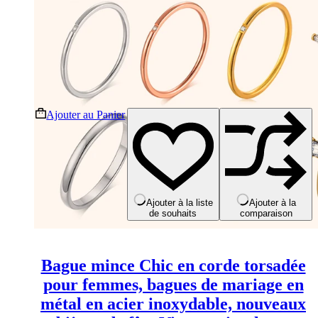
Ce
Ajouter au Panier
produit
a
plusieurs
variations.
Les
options
peuvent
Ajouter à la liste
Ajouter à la
de souhaits
comparaison
être
choisies
sur
la
Bague mince Chic en corde torsadée
page
du
pour femmes, bagues de mariage en
produit
métal en acier inoxydable, nouveaux