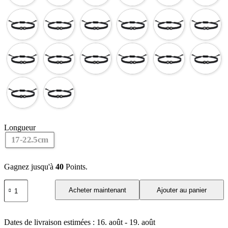
Longueur
17-22.5cm
Gagnez jusqu'à
40
Points.
quantité
Acheter maintenant
Ajouter au panier
de
26
lettres
initiales
Dates de livraison estimées : 16. août - 19. août