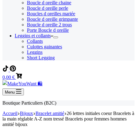
Boucle d oreille chaine
Boucle d oreille perle
Boucles d oreilles mariée
Boucle d oreille grimpante
Boucle d oreille 2 trous
Porte Boucle d oreille
Leggins et collants
Collants
Culottes gainantes
Leggins
Short Legging
Panier
0,00
€
d’achat
Menu
Boutique Particuliers (B2C)
Accueil
Bijoux
Bracelet amitié
26 lettres initiales coeur Bracelets à
la main réglable A-Z nom tressé Bracelets pour femmes hommes
amitié bijoux