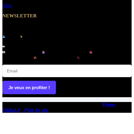
Blog
NEWSLETTER
Abonnez-vous et Recevez un Code Promo -10%
Le site
de vêtements pour femme & homme -
MakeYouWant
Inscrivez-vous à notre newsletter et recevez :
Offres exclusives |
Nouveautés tendance |
Lancements en
avant-première |
Promotions privées |
Conseils mode & looks
Je veux en profiter !
Copyright © 2026 - Ce site a été conçu et réalisé par
Prime-
Digital.fr
|
Plan du site