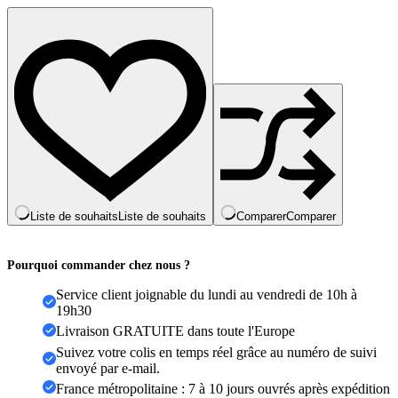
coeur
Bracelets
à
la
main
réglable
A-
Z
nom
tressé
Bracelets
pour
femmes
hommes
Liste de souhaits
Liste de souhaits
Comparer
Comparer
amitié
bijoux
Pourquoi commander chez nous ?
Service client joignable du lundi au vendredi de 10h à
19h30
Livraison GRATUITE dans toute l'Europe
Suivez votre colis en temps réel grâce au numéro de suivi
envoyé par e-mail.
France métropolitaine : 7 à 10 jours ouvrés après expédition