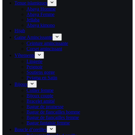
Tenue islamiques
Abaya Homme
Abaya Femme
Jellaba
Abaya kimono
Hijab
Gaine Amincissante
Ceinture amincissante
Corset amincissant
Vêtements
Lingerie
Peignoir
Soutiens gorge
Pyjama en Satin
Bijoux
Collier femme
Bijoux couple
Bracelet amitié
Bague de promesse
Bague de fiançailles homme
Bague de fiançailles femme
Bague fantaisie femme
Boucle d’oreilles