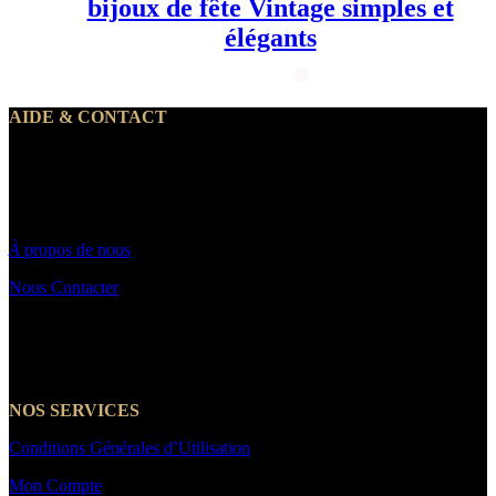
bijoux de fête Vintage simples et
élégants
AIDE & CONTACT
Notre service client traite vos demandes du lundi au vendredi de 10h
à 19h30
Par email : Contact@makeyouwant.fr
À
propos de nous
Nous Contacter
☎️+33 7 66 39 21 14
NOS SERVICES
Conditions Générales d’Utilisation
Mon Compte