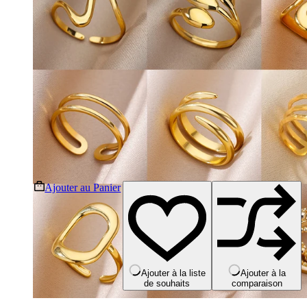
Ce
Ajouter au Panier
produit
a
plusieurs
variations.
Les
options
peuvent
Ajouter à la liste
Ajouter à la
de souhaits
comparaison
être
choisies