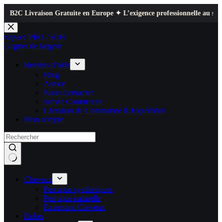
raison Gratuite en Europe ✦ L’exigence professionnelle au service de votr
Passer
au
Espace PRO / B2B
contenu
Gagner de l'argent
Besoins d’aide
Blog
Astuce
Nous Contacter
Suivre Commande
Livraison de Commande & Expédition
Mon compte
Cheveux
Perruque synthétiques
Perruque naturelle
Extension Cheveux
Robes