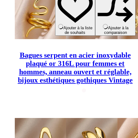
plusieurs
variations.
Les
options
peuvent
Ajouter à la liste
Ajouter à la
de souhaits
comparaison
être
choisies
sur
la
Bagues serpent en acier inoxydable
page
du
plaqué or 316L pour femmes et
produit
hommes, anneau ouvert et réglable,
bijoux esthétiques gothiques Vintage