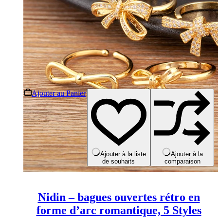
Ce
Ajouter au Panier
produit
a
plusieurs
variations.
Les
options
peuvent
Ajouter à la liste
Ajouter à la
de souhaits
comparaison
être
choisies
sur
la
Nidin – bagues ouvertes rétro en
page
du
forme d’arc romantique, 5 Styles
produit