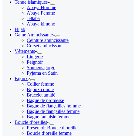
Tenue islamiques
Abaya Homme
Abaya Femme
Jellaba
Abaya kimono
Hijab
Gaine Amincissante
Ceinture amincissante
Corset amincissant
Vêtements
Lingerie
Peignoir
Soutiens gorge
Pyjama en Satin
Bijoux
Collier femme
Bijoux couple
Bracelet amitié
Bague de promesse
Bague de fiançailles homme
Bague de fiançailles femme
Bague fantaisie femme
Boucle d’oreilles
Présentoir Boucle d oreille
Boucle d’oreille femme