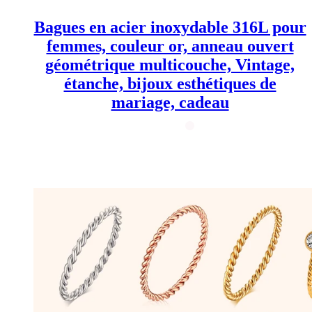
sur
la
Bagues en acier inoxydable 316L pour
page
du
femmes, couleur or, anneau ouvert
produit
géométrique multicouche, Vintage,
étanche, bijoux esthétiques de
mariage, cadeau