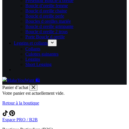
Présentoir Boucle d oreille
Boucle d’oreille femme
Boucle d oreille chaine
Boucle d oreille perle
Boucles d oreilles mariée
Boucle d oreille grimpante
Boucle d oreille 2 trous
Porte Boucle d oreille
Leggins et collants
Collants
Culottes gainantes
Leggins
Short Legging
Panier d’achat
Votre panier est actuellement vide.
Retour à la boutique
Espace PRO / B2B