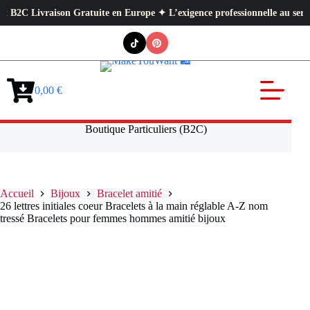
vraison Gratuite en Europe ✦ L’exigence professionnelle au service de vot
Passer
au
contenu
0,00
€
Panier
d’achat
Boutique Particuliers (B2C)
Accueil
Bijoux
Bracelet amitié
26 lettres initiales coeur Bracelets à la main réglable A-Z nom
tressé Bracelets pour femmes hommes amitié bijoux