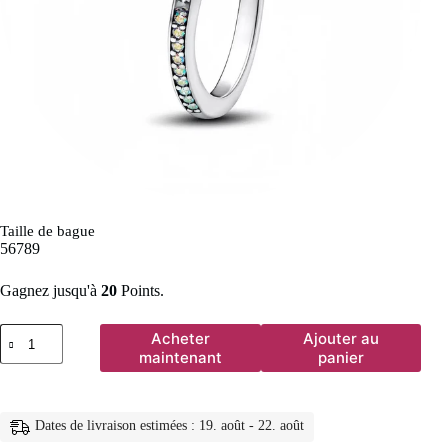
Taille de bague
5
6
7
8
9
Gagnez jusqu'à
20
Points.
quantité
Acheter
Ajouter au
de
maintenant
panier
Bague
populaire
en
argent
Dates de livraison estimées : 19. août - 22. août
sterling