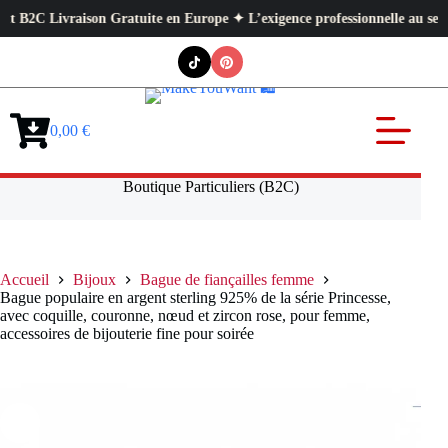
Livraison Gratuite en Europe ✦ L’exigence professionnelle au service de 
Passer
au
contenu
0,00
€
Panier
d’achat
Boutique Particuliers (B2C)
Accueil
Bijoux
Bague de fiançailles femme
Bague populaire en argent sterling 925% de la série Princesse,
avec coquille, couronne, nœud et zircon rose, pour femme,
accessoires de bijouterie fine pour soirée