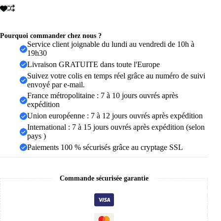
925%
de
la
série
Princesse,
Pourquoi commander chez nous ?
avec
Service client joignable du lundi au vendredi de 10h à
coquille,
19h30
couronne,
Livraison GRATUITE dans toute l'Europe
nœud
Suivez votre colis en temps réel grâce au numéro de suivi
et
envoyé par e-mail.
zircon
rose,
France métropolitaine : 7 à 10 jours ouvrés après
pour
expédition
femme,
Union européenne : 7 à 12 jours ouvrés après expédition
accessoires
International : 7 à 15 jours ouvrés après expédition (selon
de
bijouterie
pays )
fine
Paiements 100 % sécurisés grâce au cryptage SSL
pour
soirée
Commande sécurisée garantie