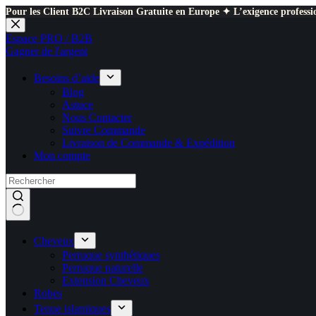
Pour les Client B2C Livraison Gratuite en Europe ✦ L’exigence professio
Passer
au
Espace PRO / B2B
contenu
Gagner de l'argent
Besoins d’aide
Blog
Astuce
Nous Contacter
Suivre Commande
Livraison de Commande & Expédition
Mon compte
Cheveux
Perruque synthétiques
Perruque naturelle
Extension Cheveux
Robes
Tenue islamiques