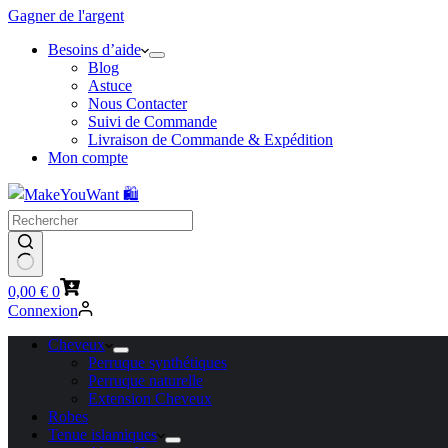
Gagner de l'argent
Besoins d’aide
Blog
Astuce
Nous Contacter
Suivi de Commande
Livraison de Commande & Expédition
Mon compte
Panier
0,00
€
0
d’achat
Connexion
Cheveux
Perruque synthétiques
Perruque naturelle
Extension Cheveux
Robes
Tenue islamiques