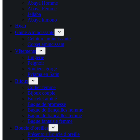
Abaya Homme
Abaya Femme
Jellaba
Abaya kimono
Hijab
Gaine Amincissante
Ceinture amincissante
Corset amincissant
Vêtements
Lingerie
Peignoir
Soutiens gorge
Pyjama en Satin
Bijoux
Collier femme
Bijoux couple
Bracelet amitié
Bague de promesse
Bague de fiançailles homme
Bague de fiançailles femme
Bague fantaisie femme
Boucle d’oreilles
Présentoir Boucle d oreille
Boucle d’oreille femme