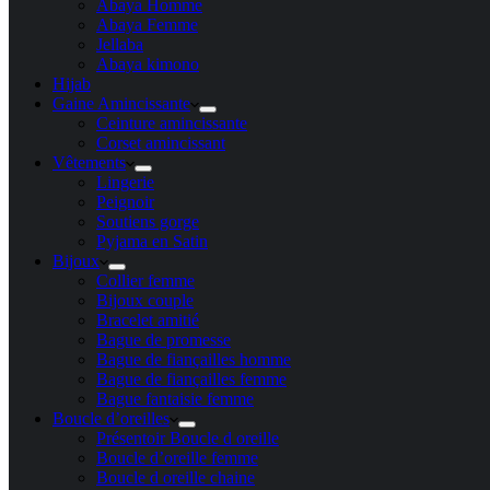
Abaya Homme
Abaya Femme
Jellaba
Abaya kimono
Hijab
Gaine Amincissante
Ceinture amincissante
Corset amincissant
Vêtements
Lingerie
Peignoir
Soutiens gorge
Pyjama en Satin
Bijoux
Collier femme
Bijoux couple
Bracelet amitié
Bague de promesse
Bague de fiançailles homme
Bague de fiançailles femme
Bague fantaisie femme
Boucle d’oreilles
Présentoir Boucle d oreille
Boucle d’oreille femme
Boucle d oreille chaine