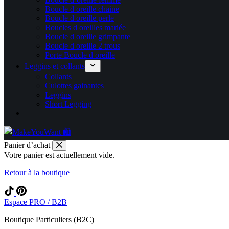
Boucle d oreille chaine
Boucle d oreille perle
Boucles d oreilles mariée
Boucle d oreille grimpante
Boucle d oreille 2 trous
Porte Boucle d oreille
Leggins et collants
Collants
Culottes gainantes
Leggins
Short Legging
Panier d’achat
Votre panier est actuellement vide.
Retour à la boutique
Espace PRO / B2B
Boutique Particuliers (B2C)