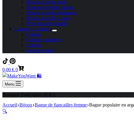
Boucle d oreille perle
Boucles d oreilles mariée
Boucle d oreille grimpante
Boucle d oreille 2 trous
Porte Boucle d oreille
Leggins et collants
Collants
Culottes gainantes
Leggins
Short Legging
Panier
0,00
€
0
d’achat
Menu
Boutique Particuliers (B2C)
Accueil
Bijoux
Bague de fiançailles femme
Bague populaire en arge
🔍