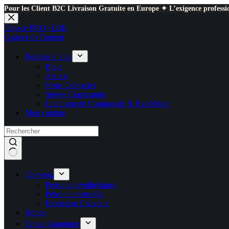
Pour les Client B2C Livraison Gratuite en Europe ✦ L’exigence professio
Passer
au
Espace PRO / B2B
contenu
Gagner de l'argent
Besoins d’aide
Blog
Astuce
Nous Contacter
Suivre Commande
Livraison de Commande & Expédition
Mon compte
Cheveux
Perruque synthétiques
Perruque naturelle
Extension Cheveux
Robes
Tenue islamiques