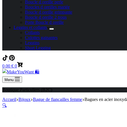
Boucle d oreille perle
Boucles d oreilles mariée
Boucle d oreille grimpante
Boucle d oreille 2 trous
Porte Boucle d oreille
Leggins et collants
Collants
Culottes gainantes
Leggins
Short Legging
Panier
0,00
€
0
d’achat
Menu
Boutique Particuliers (B2C)
Accueil
Bijoux
Bague de fiançailles femme
Bagues en acier inoxyda
🔍