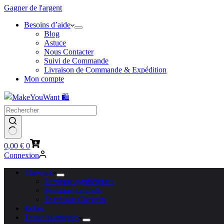
Gagner de l'argent
Besoins d’aide
Blog
Astuce
Nous Contacter
Suivi de Commande
Livraison de Commande & Expédition
Mon compte
Panier
0,00
€
0
d’achat
Connexion
Cheveux
Perruque synthétiques
Perruque naturelle
Extension Cheveux
Robes
Tenue islamiques