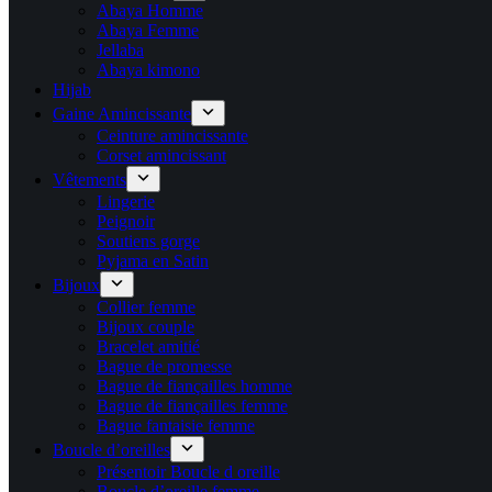
Abaya Homme
Abaya Femme
Jellaba
Abaya kimono
Hijab
Gaine Amincissante
Ceinture amincissante
Corset amincissant
Vêtements
Lingerie
Peignoir
Soutiens gorge
Pyjama en Satin
Bijoux
Collier femme
Bijoux couple
Bracelet amitié
Bague de promesse
Bague de fiançailles homme
Bague de fiançailles femme
Bague fantaisie femme
Boucle d’oreilles
Présentoir Boucle d oreille
Boucle d’oreille femme