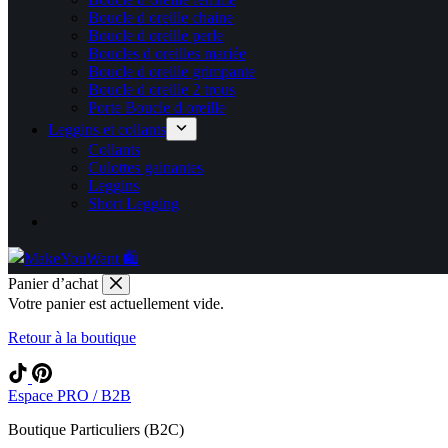
Boucle d oreille chaine
Boucle d oreille perle
Boucles d oreilles mariée
Boucle d oreille grimpante
Boucle d oreille 2 trous
Porte Boucle d oreille
Leggins et collants
Collants
Culottes gainantes
Leggins
Short Legging
Panier d’achat
Votre panier est actuellement vide.
Retour à la boutique
Espace PRO / B2B
Boutique Particuliers (B2C)