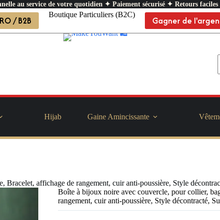
nelle au service de votre quotidien ✦ Paiement sécurisé ✦ Retours faciles
Boutique Particuliers (B2C)
RO / B2B
Gagner de l'argen
Hijab
Gaine Amincissante
Vêtem
le, Bracelet, affichage de rangement, cuir anti-poussière, Style décontra
Boîte à bijoux noire avec couvercle, pour collier, ba
rangement, cuir anti-poussière, Style décontracté, S