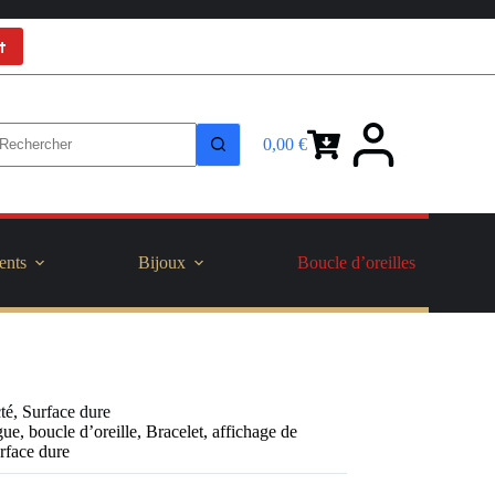
t
0,00
€
Panier
d’achat
ents
Bijoux
Boucle d’oreilles
cté, Surface dure
gue, boucle d’oreille, Bracelet, affichage de
urface dure