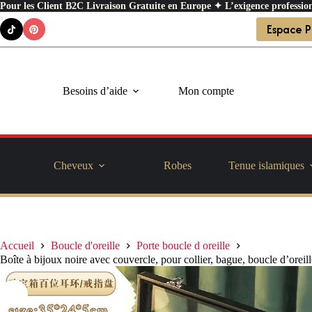
Pour les Client B2C Livraison Gratuite en Europe ✦ L’exigence profession
Passer
Espace P
au
contenu
Besoins d’aide
Mon compte
Cheveux
Robes
Tenue islamiques
Accueil
Boucle d'oreille
Porte boucle d oreille
Boîte à bijoux noire avec couvercle, pour collier, bague, boucle d’oreil