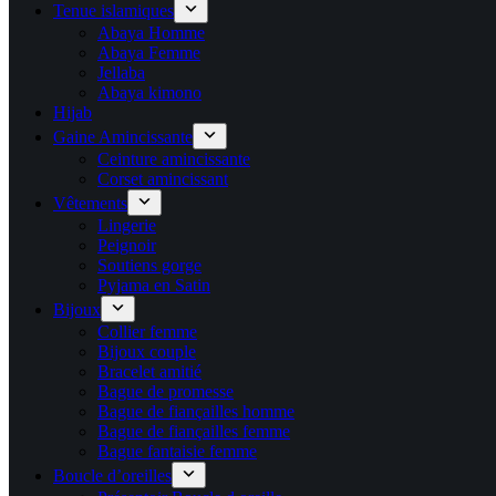
Tenue islamiques
Abaya Homme
Abaya Femme
Jellaba
Abaya kimono
Hijab
Gaine Amincissante
Ceinture amincissante
Corset amincissant
Vêtements
Lingerie
Peignoir
Soutiens gorge
Pyjama en Satin
Bijoux
Collier femme
Bijoux couple
Bracelet amitié
Bague de promesse
Bague de fiançailles homme
Bague de fiançailles femme
Bague fantaisie femme
Boucle d’oreilles