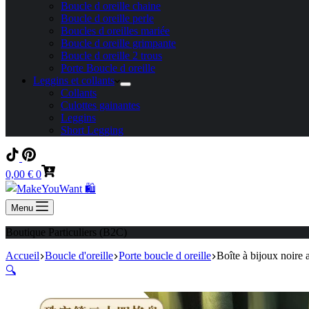
Boucle d oreille chaine
Boucle d oreille perle
Boucles d oreilles mariée
Boucle d oreille grimpante
Boucle d oreille 2 trous
Porte Boucle d oreille
Leggins et collants
Collants
Culottes gainantes
Leggins
Short Legging
Panier
0,00
€
0
d’achat
Menu
Boutique Particuliers (B2C)
Accueil
Boucle d'oreille
Porte boucle d oreille
Boîte à bijoux noire 
🔍