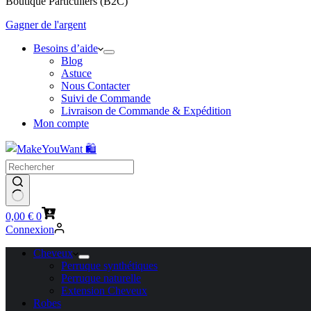
Boutique Particuliers (B2C)
Gagner de l'argent
Besoins d’aide
Blog
Astuce
Nous Contacter
Suivi de Commande
Livraison de Commande & Expédition
Mon compte
Panier
0,00
€
0
d’achat
Connexion
Cheveux
Perruque synthétiques
Perruque naturelle
Extension Cheveux
Robes