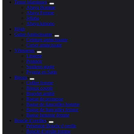
Tenue islamiques
Abaya Homme
Abaya Femme
Jellaba
Abaya kimono
Hijab
Gaine Amincissante
Ceinture amincissante
Corset amincissant
Vêtements
Lingerie
Peignoir
Soutiens gorge
Pyjama en Satin
Bijoux
Collier femme
Bijoux couple
Bracelet amitié
Bague de promesse
Bague de fiançailles homme
Bague de fiançailles femme
Bague fantaisie femme
Boucle d’oreilles
Présentoir Boucle d oreille
Boucle d’oreille femme