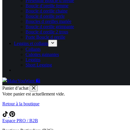
Présentoir Boucle d oreille
Boucle d’oreille femme
Boucle d oreille chaine
Boucle d oreille perle
Boucles d oreilles mariée
Boucle d oreille grimpante
Boucle d oreille 2 trous
Porte Boucle d oreille
Leggins et collants
Collants
Culottes gainantes
Leggins
Short Legging
Panier d’achat
Votre panier est actuellement vide.
Retour à la boutique
Espace PRO / B2B