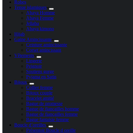
Robes
Tenue islamiques
Abaya Homme
Abaya Femme
Jellaba
Abaya kimono
Hijab
Gaine Amincissante
Ceinture amincissante
Corset amincissant
Vêtements
Lingerie
Peignoir
Soutiens gorge
Pyjama en Satin
Bijoux
Collier femme
Bijoux couple
Bracelet amitié
Bague de promesse
Bague de fiançailles homme
Bague de fiançailles femme
Bague fantaisie femme
Boucle d’oreilles
Présentoir Boucle d oreille