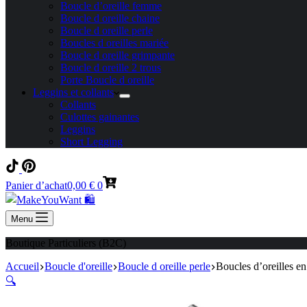
Boucle d’oreille femme
Boucle d oreille chaine
Boucle d oreille perle
Boucles d oreilles mariée
Boucle d oreille grimpante
Boucle d oreille 2 trous
Porte Boucle d oreille
Leggins et collants
Collants
Culottes gainantes
Leggins
Short Legging
Panier d’achat
0,00
€
0
Menu
Boutique Particuliers (B2C)
Accueil
Boucle d'oreille
Boucle d oreille perle
Boucles d’oreilles en
🔍