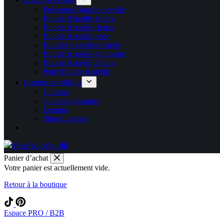
Présentoir Boucle d oreille
Boucle d’oreille femme
Boucle d oreille chaine
Boucle d oreille perle
Boucles d oreilles mariée
Boucle d oreille grimpante
Boucle d oreille 2 trous
Porte Boucle d oreille
Leggins et collants
Collants
Culottes gainantes
Leggins
Short Legging
Panier d’achat
Votre panier est actuellement vide.
Retour à la boutique
Espace PRO / B2B