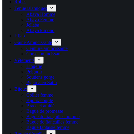
Robes
Tenue islamiques
Abaya Homme
Abaya Femme
Jellaba
Abaya kimono
Hijab
Gaine Amincissante
Ceinture amincissante
Corset amincissant
Vêtements
Lingerie
Peignoir
Soutiens gorge
Pyjama en Satin
Bijoux
Collier femme
Bijoux couple
Bracelet amitié
Bague de promesse
Bague de fiançailles homme
Bague de fiançailles femme
Bague fantaisie femme
Boucle d’oreilles